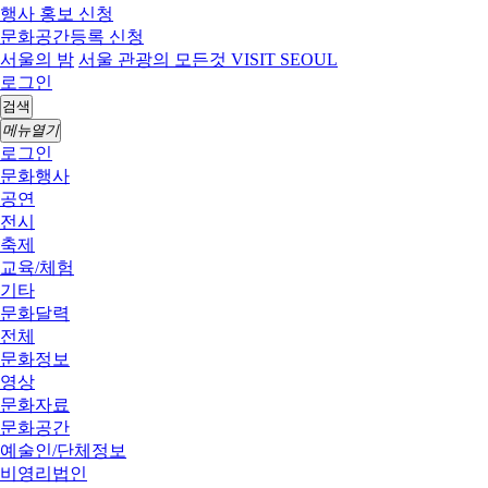
행사 홍보 신청
문화공간등록 신청
서울의 밤
서울 관광의 모든것 VISIT SEOUL
로그인
검색
메뉴열기
로그인
문화행사
공연
전시
축제
교육/체험
기타
문화달력
전체
문화정보
영상
문화자료
문화공간
예술인/단체정보
비영리법인