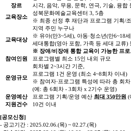
장르
시각
,
음악
,
무용
,
문학
,
연극
,
기술
,
융합 
성북문화예술교육센터
3, 5
층
교육장소
※ 최종 선정 후 재단과 프로그램 기획/
지역 주민 누구나
※ 유아
(
만
3~5
세
),
아동
·
청소년
(
만
6~18
세
교육대상
세대통합
(
영아 포함
,
가족 등 세대 교류
)
※ 장애
/
비장애 통합 교육이 가능한 프로
참여인원
프로그램별 최소
15
인 내외 규모
회차별
2~3
시간 기준
,
프로그램
1
건 운영
(
최소
4~8
회차 이내
)
운영규모
※ 참여자
·
프로그램 특성에 따라 총 회차
(
예
:
총
6
회차 -
3
회차
x 2
기수 운영
)
운영예산
프로그램 기획
/
운영 예산
최대
350
만원
(
지원건수
10
건 이내
[
공모신청
]
-
공고기간
: 2025.02.06.(
목
) ~
02.27.(
목
)