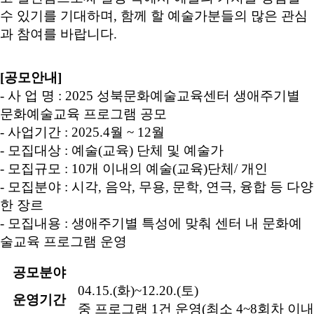
수 있기를 기대하며, 함께 할 예술가분들의 많은 관심
과 참여를 바랍니다.
[
공모안내
]
- 사 업 명
: 2025
성북문화예술교육센터 생애주기별
문화예술교육 프로그램 공모
- 사업기간
: 2025.4
월
~ 12
월
- 모집대상
:
예술
(
교육
)
단체 및 예술가
- 모집규모
: 10
개 이내의 예술
(
교육
)
단체
/
개인
- 모집분야
:
시각
,
음악
,
무용
,
문학
,
연극
,
융합 등 다양
한 장르
- 모집내용
:
생애주기별 특성에 맞춰 센터 내 문화예
술교육 프로그램 운영
공모분야
04.15.(
화
)~12.20.(
토
)
운영기간
중 프로그램
1
건 운영
(
최소
4~8
회차 이내