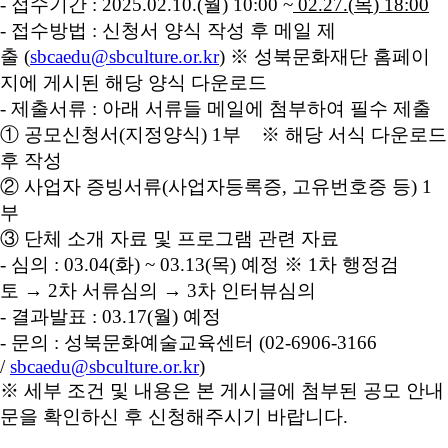
-
접수기간
: 2025.02.10.(
월
) 10:00 ~
02.27.(
목
) 18:00
-
접수방법
:
신청서 양식 작성 후 메일 제
출
(
sbcaedu@sbculture.or.kr
)
※ 성북문화재단 홈페이
지에 게시된 해당 양식 다운로드
-
제출서류
:
아래 서류들 메일에 첨부하여 필수 제출
① 공모신청서
(
지정양식
) 1
부 ※ 해당 서식 다운로드
후 작성
② 사업자 증빙서류
(
사업자등록증
,
고유번호증 등
) 1
부
③ 단체 소개 자료 및 프로그램 관련 자료
-
심의
: 03.04(
화
) ~ 03.13(
목
)
예정
※
1
차 행정검
토 →
2
차 서류심의 →
3
차 인터뷰심의
-
결과발표
: 03.17(
월
)
예정
-
문의
:
성북문화예술교육센터
(02-6906-3166
/
sbcaedu@sbculture.or.kr
)
※ 세부 조건 및 내용은 본 게시글에 첨부된 공모 안내
문을 확인하신 후 신청해주시기 바랍니다
.