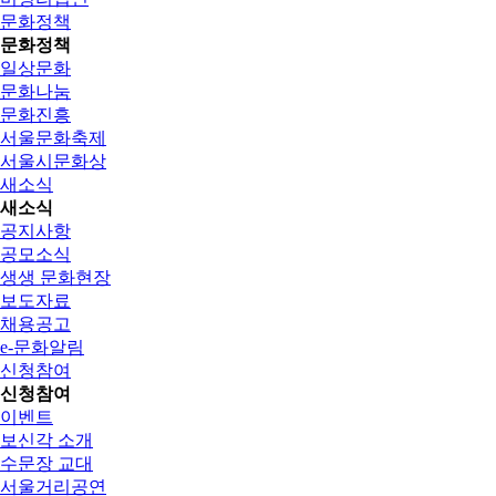
문화정책
문화정책
일상문화
문화나눔
문화진흥
서울문화축제
서울시문화상
새소식
새소식
공지사항
공모소식
생생 문화현장
보도자료
채용공고
e-문화알림
신청참여
신청참여
이벤트
보신각 소개
수문장 교대
서울거리공연