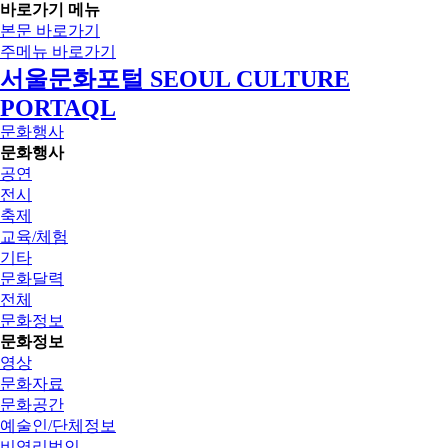
바로가기 메뉴
본문 바로가기
주메뉴 바로가기
서울문화포털 SEOUL CULTURE
PORTAQL
문화행사
문화행사
공연
전시
축제
교육/체험
기타
문화달력
전체
문화정보
문화정보
영상
문화자료
문화공간
예술인/단체정보
비영리법인