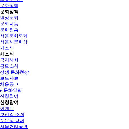
문화정책
문화정책
일상문화
문화나눔
문화진흥
서울문화축제
서울시문화상
새소식
새소식
공지사항
공모소식
생생 문화현장
보도자료
채용공고
e-문화알림
신청참여
신청참여
이벤트
보신각 소개
수문장 교대
서울거리공연