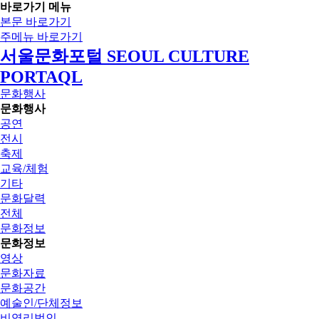
바로가기 메뉴
본문 바로가기
주메뉴 바로가기
서울문화포털 SEOUL CULTURE
PORTAQL
문화행사
문화행사
공연
전시
축제
교육/체험
기타
문화달력
전체
문화정보
문화정보
영상
문화자료
문화공간
예술인/단체정보
비영리법인