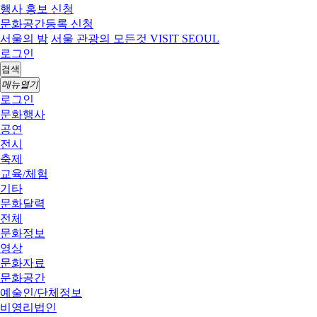
행사 홍보 신청
문화공간등록 신청
서울의 밤
서울 관광의 모든것 VISIT SEOUL
로그인
검색
메뉴열기
로그인
문화행사
공연
전시
축제
교육/체험
기타
문화달력
전체
문화정보
영상
문화자료
문화공간
예술인/단체정보
비영리법인