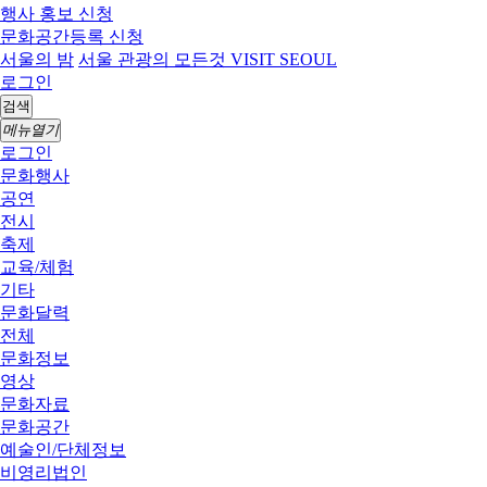
행사 홍보 신청
문화공간등록 신청
서울의 밤
서울 관광의 모든것 VISIT SEOUL
로그인
검색
메뉴열기
로그인
문화행사
공연
전시
축제
교육/체험
기타
문화달력
전체
문화정보
영상
문화자료
문화공간
예술인/단체정보
비영리법인