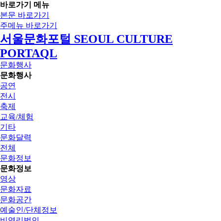
바로가기 메뉴
본문 바로가기
주메뉴 바로가기
서울문화포털 SEOUL CULTURE
PORTAQL
문화행사
문화행사
공연
전시
축제
교육/체험
기타
문화달력
전체
문화정보
문화정보
영상
문화자료
문화공간
예술인/단체정보
비영리법인