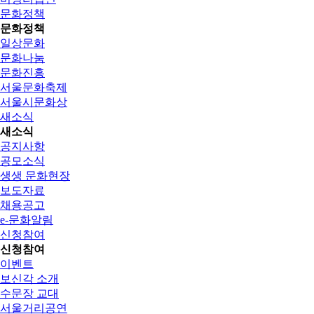
문화정책
문화정책
일상문화
문화나눔
문화진흥
서울문화축제
서울시문화상
새소식
새소식
공지사항
공모소식
생생 문화현장
보도자료
채용공고
e-문화알림
신청참여
신청참여
이벤트
보신각 소개
수문장 교대
서울거리공연