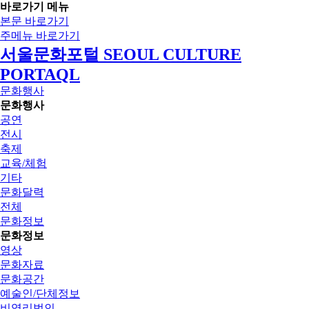
바로가기 메뉴
본문 바로가기
주메뉴 바로가기
서울문화포털 SEOUL CULTURE
PORTAQL
문화행사
문화행사
공연
전시
축제
교육/체험
기타
문화달력
전체
문화정보
문화정보
영상
문화자료
문화공간
예술인/단체정보
비영리법인