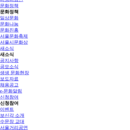
문화정책
문화정책
일상문화
문화나눔
문화진흥
서울문화축제
서울시문화상
새소식
새소식
공지사항
공모소식
생생 문화현장
보도자료
채용공고
e-문화알림
신청참여
신청참여
이벤트
보신각 소개
수문장 교대
서울거리공연