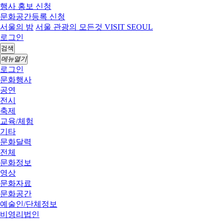
행사 홍보 신청
문화공간등록 신청
서울의 밤
서울 관광의 모든것 VISIT SEOUL
로그인
검색
메뉴열기
로그인
문화행사
공연
전시
축제
교육/체험
기타
문화달력
전체
문화정보
영상
문화자료
문화공간
예술인/단체정보
비영리법인