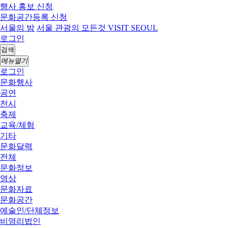
행사 홍보 신청
문화공간등록 신청
서울의 밤
서울 관광의 모든것 VISIT SEOUL
로그인
검색
메뉴열기
로그인
문화행사
공연
전시
축제
교육/체험
기타
문화달력
전체
문화정보
영상
문화자료
문화공간
예술인/단체정보
비영리법인