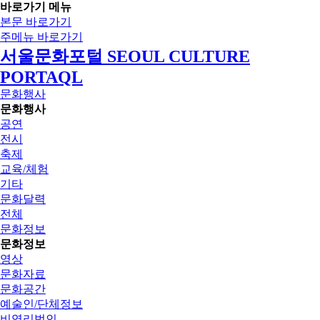
바로가기 메뉴
본문 바로가기
주메뉴 바로가기
서울문화포털 SEOUL CULTURE
PORTAQL
문화행사
문화행사
공연
전시
축제
교육/체험
기타
문화달력
전체
문화정보
문화정보
영상
문화자료
문화공간
예술인/단체정보
비영리법인