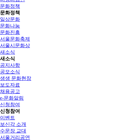
문화정책
문화정책
일상문화
문화나눔
문화진흥
서울문화축제
서울시문화상
새소식
새소식
공지사항
공모소식
생생 문화현장
보도자료
채용공고
e-문화알림
신청참여
신청참여
이벤트
보신각 소개
수문장 교대
서울거리공연