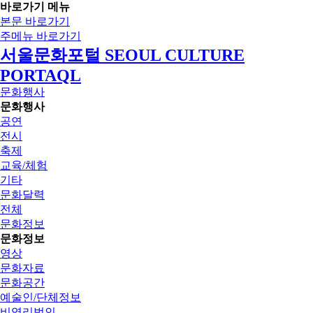
바로가기 메뉴
본문 바로가기
주메뉴 바로가기
서울문화포털 SEOUL CULTURE
PORTAQL
문화행사
문화행사
공연
전시
축제
교육/체험
기타
문화달력
전체
문화정보
문화정보
영상
문화자료
문화공간
예술인/단체정보
비영리법인