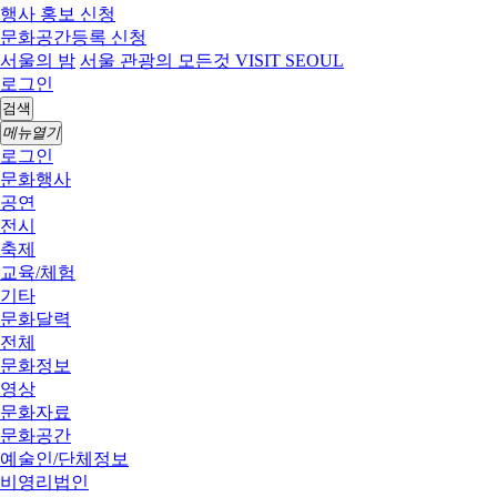
행사 홍보 신청
문화공간등록 신청
서울의 밤
서울 관광의 모든것 VISIT SEOUL
로그인
검색
메뉴열기
로그인
문화행사
공연
전시
축제
교육/체험
기타
문화달력
전체
문화정보
영상
문화자료
문화공간
예술인/단체정보
비영리법인