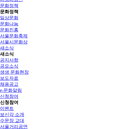
문화정책
문화정책
일상문화
문화나눔
문화진흥
서울문화축제
서울시문화상
새소식
새소식
공지사항
공모소식
생생 문화현장
보도자료
채용공고
e-문화알림
신청참여
신청참여
이벤트
보신각 소개
수문장 교대
서울거리공연