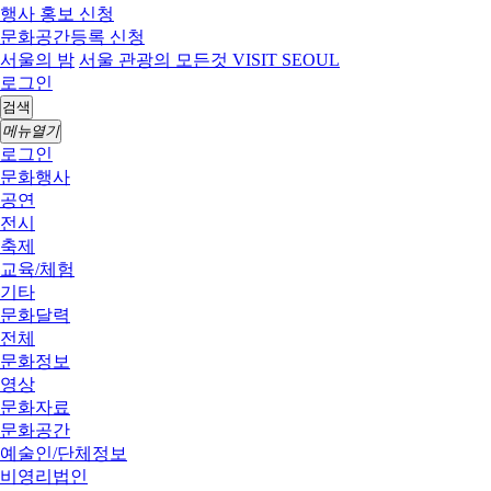
행사 홍보 신청
문화공간등록 신청
서울의 밤
서울 관광의 모든것 VISIT SEOUL
로그인
검색
메뉴열기
로그인
문화행사
공연
전시
축제
교육/체험
기타
문화달력
전체
문화정보
영상
문화자료
문화공간
예술인/단체정보
비영리법인