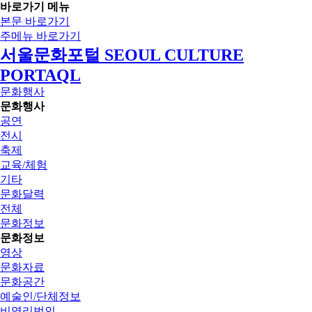
바로가기 메뉴
본문 바로가기
주메뉴 바로가기
서울문화포털 SEOUL CULTURE
PORTAQL
문화행사
문화행사
공연
전시
축제
교육/체험
기타
문화달력
전체
문화정보
문화정보
영상
문화자료
문화공간
예술인/단체정보
비영리법인