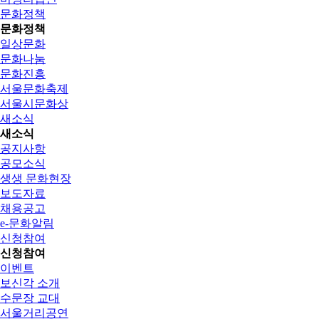
문화정책
문화정책
일상문화
문화나눔
문화진흥
서울문화축제
서울시문화상
새소식
새소식
공지사항
공모소식
생생 문화현장
보도자료
채용공고
e-문화알림
신청참여
신청참여
이벤트
보신각 소개
수문장 교대
서울거리공연