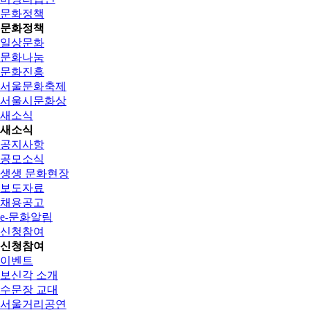
문화정책
문화정책
일상문화
문화나눔
문화진흥
서울문화축제
서울시문화상
새소식
새소식
공지사항
공모소식
생생 문화현장
보도자료
채용공고
e-문화알림
신청참여
신청참여
이벤트
보신각 소개
수문장 교대
서울거리공연