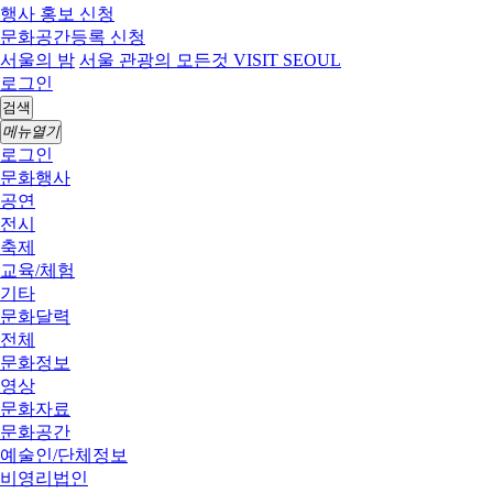
행사 홍보 신청
문화공간등록 신청
서울의 밤
서울 관광의 모든것 VISIT SEOUL
로그인
검색
메뉴열기
로그인
문화행사
공연
전시
축제
교육/체험
기타
문화달력
전체
문화정보
영상
문화자료
문화공간
예술인/단체정보
비영리법인