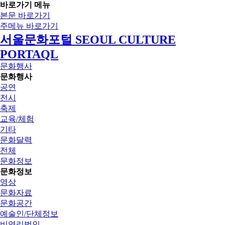
바로가기 메뉴
본문 바로가기
주메뉴 바로가기
서울문화포털 SEOUL CULTURE
PORTAQL
문화행사
문화행사
공연
전시
축제
교육/체험
기타
문화달력
전체
문화정보
문화정보
영상
문화자료
문화공간
예술인/단체정보
비영리법인