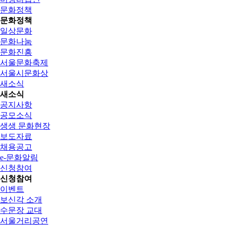
문화정책
문화정책
일상문화
문화나눔
문화진흥
서울문화축제
서울시문화상
새소식
새소식
공지사항
공모소식
생생 문화현장
보도자료
채용공고
e-문화알림
신청참여
신청참여
이벤트
보신각 소개
수문장 교대
서울거리공연