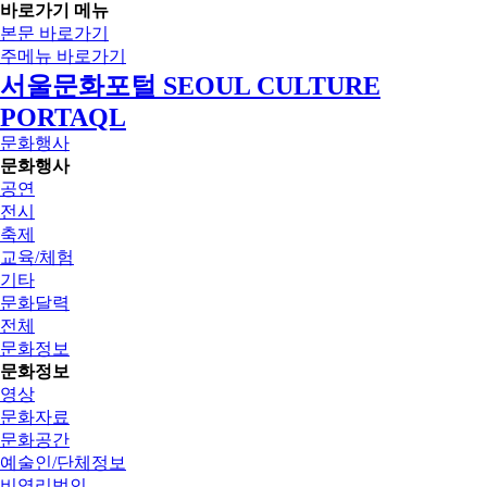
바로가기 메뉴
본문 바로가기
주메뉴 바로가기
서울문화포털 SEOUL CULTURE
PORTAQL
문화행사
문화행사
공연
전시
축제
교육/체험
기타
문화달력
전체
문화정보
문화정보
영상
문화자료
문화공간
예술인/단체정보
비영리법인