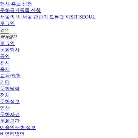
행사 홍보 신청
문화공간등록 신청
서울의 밤
서울 관광의 모든것 VISIT SEOUL
로그인
검색
메뉴열기
로그인
문화행사
공연
전시
축제
교육/체험
기타
문화달력
전체
문화정보
영상
문화자료
문화공간
예술인/단체정보
비영리법인