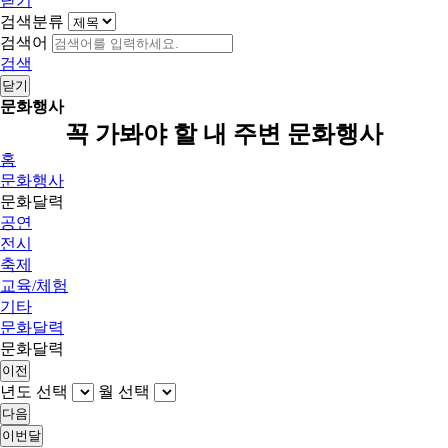
닫기
검색분류
검색어
검색
닫기
문화행사
꼭 가봐야 할 내 주변 문화행사
홈
문화행사
문화달력
공연
전시
축제
교육/체험
기타
문화달력
문화달력
이전
년도 선택
월 선택
다음
이번달