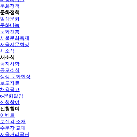
문화정책
문화정책
일상문화
문화나눔
문화진흥
서울문화축제
서울시문화상
새소식
새소식
공지사항
공모소식
생생 문화현장
보도자료
채용공고
e-문화알림
신청참여
신청참여
이벤트
보신각 소개
수문장 교대
서울거리공연