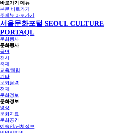
바로가기 메뉴
본문 바로가기
주메뉴 바로가기
서울문화포털 SEOUL CULTURE
PORTAQL
문화행사
문화행사
공연
전시
축제
교육/체험
기타
문화달력
전체
문화정보
문화정보
영상
문화자료
문화공간
예술인/단체정보
비영리법인