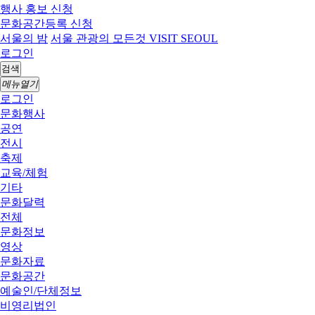
행사 홍보 신청
문화공간등록 신청
서울의 밤
서울 관광의 모든것 VISIT SEOUL
로그인
검색
메뉴열기
로그인
문화행사
공연
전시
축제
교육/체험
기타
문화달력
전체
문화정보
영상
문화자료
문화공간
예술인/단체정보
비영리법인