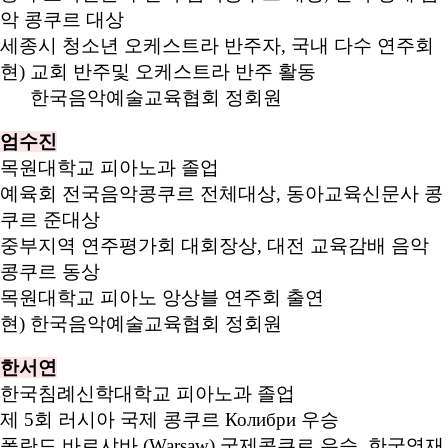
악 콩쿠르 대상
세종시 청소년 오케스트라 반주자, 국내 다수 연주회
현) 교회 반주및 오케스트라 반주 활동
한국음악예술교육협회 정회원
엄수진
목원대학교 피아노과 졸업
예육회 전국음악콩쿠르 전체대상, 동아교육신문사 콩
쿠르 준대상
중부지역 연주평가회 대회장상, 대전 교육감배 음악
콩쿠르 동상
목원대학교 피아노 앙상블 연주회 출연
현) 한국음악예술교육협회 정회원
한서연
한국침례신학대학교 피아노과 졸업
제 5회 러시아 국제 콩쿠르 Колибри 우승
폴란드 바르샤바 (Warsaw) 국제콩쿠르 우승, 한국영재