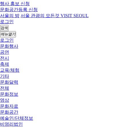
행사 홍보 신청
문화공간등록 신청
서울의 밤
서울 관광의 모든것 VISIT SEOUL
로그인
검색
메뉴열기
로그인
문화행사
공연
전시
축제
교육/체험
기타
문화달력
전체
문화정보
영상
문화자료
문화공간
예술인/단체정보
비영리법인