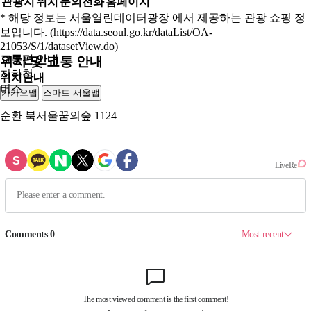
관광지
위치
문의전화
홈페이지
* 해당 정보는 서울열린데이터광장 에서 제공하는 관광 쇼핑 정
보입니다. (https://data.seoul.go.kr/dataList/OA-
21053/S/1/datasetView.do)
교통편 안내
위치 및 교통 안내
지하철
위치안내
버스
카카오맵
스마트 서울맵
250m
순환
북서울꿈의숲 1124