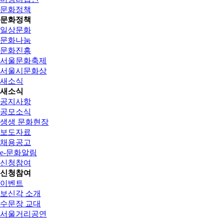
문화정책
문화정책
일상문화
문화나눔
문화진흥
서울문화축제
서울시문화상
새소식
새소식
공지사항
공모소식
생생 문화현장
보도자료
채용공고
e-문화알림
신청참여
신청참여
이벤트
보신각 소개
수문장 교대
서울거리공연