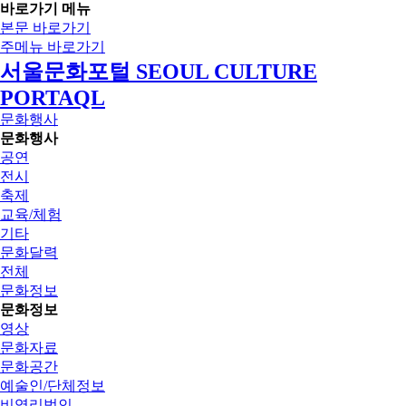
바로가기 메뉴
본문 바로가기
주메뉴 바로가기
서울문화포털 SEOUL CULTURE
PORTAQL
문화행사
문화행사
공연
전시
축제
교육/체험
기타
문화달력
전체
문화정보
문화정보
영상
문화자료
문화공간
예술인/단체정보
비영리법인