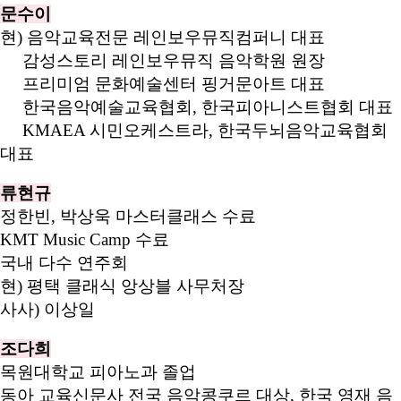
문수이
현) 음악교육전문 레인보우뮤직컴퍼니 대표
감성스토리 레인보우뮤직 음악학원 원장
프리미엄 문화예술센터 핑거문아트 대표
한국음악예술교육협회, 한국피아니스트협회 대표
KMAEA 시민오케스트라, 한국두뇌음악교육협회
대표
류현규
정한빈, 박상욱 마스터클래스 수료
KMT Music Camp 수료
국내 다수 연주회
현) 평택 클래식 앙상블 사무처장
사사) 이상일
조다희
목원대학교 피아노과 졸업
동아 교육신문사 전국 음악콩쿠르 대상, 한국 영재 음