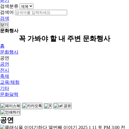
닫기
검색분류
검색어
검색
닫기
문화행사
꼭 가봐야 할 내 주변 문화행사
홈
문화행사
공연
공연
전시
축제
교육/체험
기타
문화달력
공연