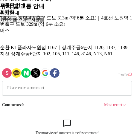
교통편 안내
위치 및 교통 안내
지하철
위치안내
7호선 노원역 4번출구 도보 313m (약 6분 소요)｜4호선 노원역 1
카카오맵
스마트 서울맵
250m
번출구 도보 329m (약 6분 소요)
버스
순환
KT플라자노원점 1167｜상계주공6단지 1120, 1137, 1139
지선
상계주공6단지 102, 105, 111, 146, 8146, N13, N61