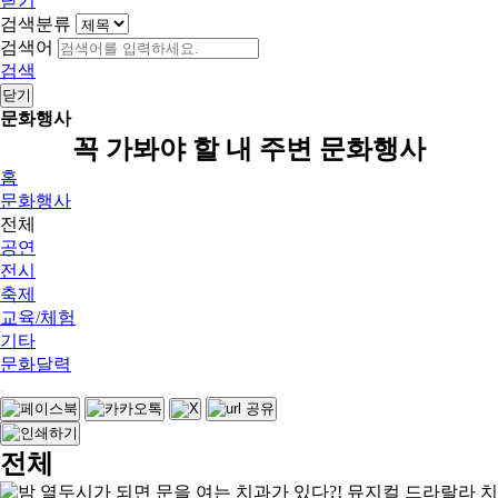
닫기
검색분류
검색어
검색
닫기
문화행사
꼭 가봐야 할 내 주변 문화행사
홈
문화행사
전체
공연
전시
축제
교육/체험
기타
문화달력
전체