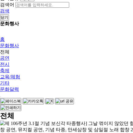
검색어
검색
닫기
문화행사
홈
문화행사
전체
공연
전시
축제
교육/체험
기타
문화달력
전체