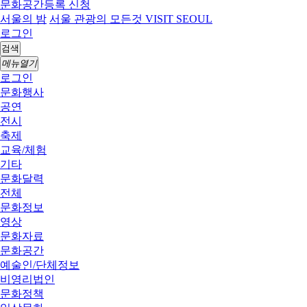
문화공간등록 신청
서울의 밤
서울 관광의 모든것 VISIT SEOUL
로그인
검색
메뉴열기
로그인
문화행사
공연
전시
축제
교육/체험
기타
문화달력
전체
문화정보
영상
문화자료
문화공간
예술인/단체정보
비영리법인
문화정책