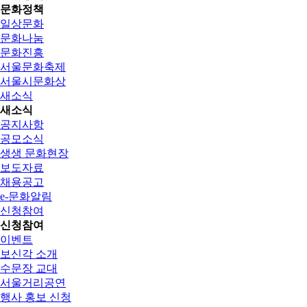
문화정책
일상문화
문화나눔
문화진흥
서울문화축제
서울시문화상
새소식
새소식
공지사항
공모소식
생생 문화현장
보도자료
채용공고
e-문화알림
신청참여
신청참여
이벤트
보신각 소개
수문장 교대
서울거리공연
행사 홍보 신청