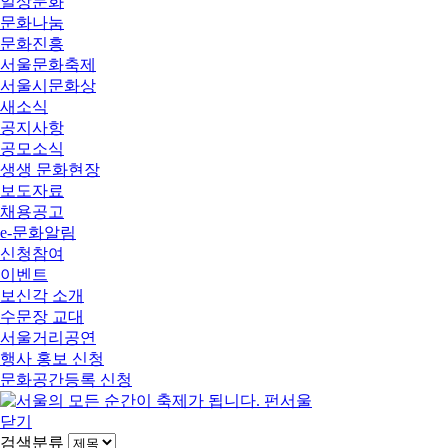
일상문화
문화나눔
문화진흥
서울문화축제
서울시문화상
새소식
공지사항
공모소식
생생 문화현장
보도자료
채용공고
e-문화알림
신청참여
이벤트
보신각 소개
수문장 교대
서울거리공연
행사 홍보 신청
문화공간등록 신청
닫기
검색분류