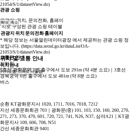
21054/S/1/datasetView.do)
관광 쇼핑
관광지, 위치, 문의전화, 홈페이
확대
축소
지로 구성된 관광 쇼핑 테이블
관광지
위치
문의전화
홈페이지
* 해당 정보는 서울열린데이터광장 에서 제공하는 관광 쇼핑 정
보입니다. (https://data.seoul.go.kr/dataList/OA-
21053/S/1/datasetView.do)
교통편 안내
위치 및 교통 안내
지하철
위치안내
5호선 광화문역 1번 출구에서 도보 291m (약 4분 소요)｜3호선
카카오맵
스마트 서울맵
250m
경복궁역 6번 출구에서 도보 481m (약 8분 소요)
버스
순환
KT광화문지사 1020, 1711, 7016, 7018, 7212
지선
세종문화회관 703｜광화문(중) 101, 103, 150, 160, 260, 270,
271, 273, 370, 470, 601, 720, 721, 741, N26, N37, 심야A21｜KT광
화문지사 109, 606, 708, N51
간선
세종문화회관 9401