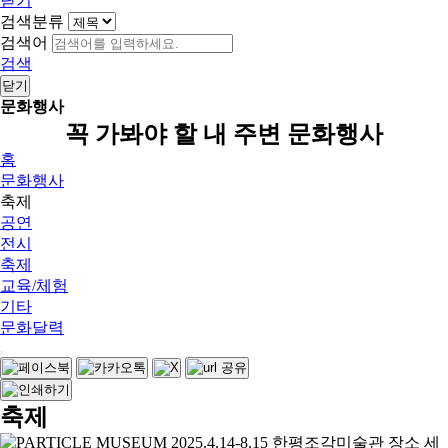
닫기
검색분류
검색어
검색
닫기
문화행사
꼭 가봐야 할 내 주변 문화행사
홈
문화행사
축제
공연
전시
축제
교육/체험
기타
문화달력
축제