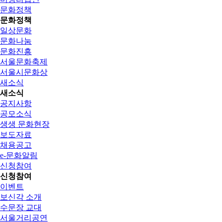
문화정책
문화정책
일상문화
문화나눔
문화진흥
서울문화축제
서울시문화상
새소식
새소식
공지사항
공모소식
생생 문화현장
보도자료
채용공고
e-문화알림
신청참여
신청참여
이벤트
보신각 소개
수문장 교대
서울거리공연