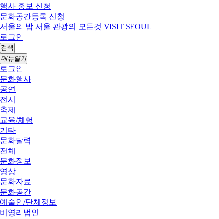
행사 홍보 신청
문화공간등록 신청
서울의 밤
서울 관광의 모든것 VISIT SEOUL
로그인
검색
메뉴열기
로그인
문화행사
공연
전시
축제
교육/체험
기타
문화달력
전체
문화정보
영상
문화자료
문화공간
예술인/단체정보
비영리법인