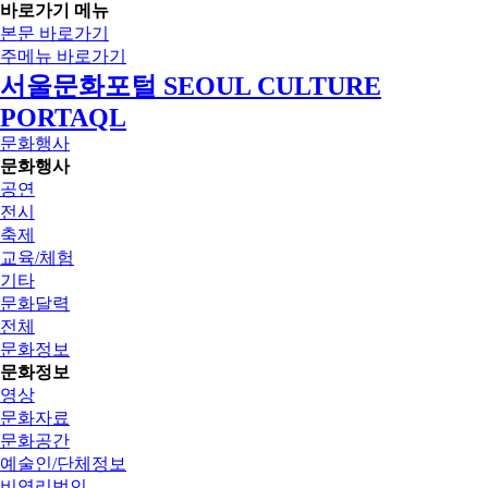
바로가기 메뉴
본문 바로가기
주메뉴 바로가기
서울문화포털 SEOUL CULTURE
PORTAQL
문화행사
문화행사
공연
전시
축제
교육/체험
기타
문화달력
전체
문화정보
문화정보
영상
문화자료
문화공간
예술인/단체정보
비영리법인