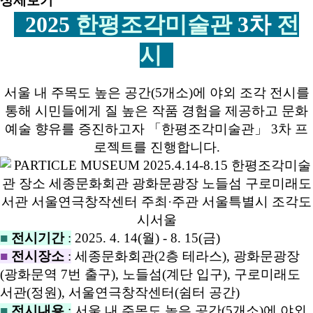
상세보기
2025
한평조각미술관
3차
전
시
서울 내 주목도 높은 공간(5개소)에 야외 조각 전시를
통해 시민들에게 질 높은 작품 경험을 제공하고 문화
예술 향유를 증진하고자 「한평조각미술관」 3차 프
로젝트를 진행합니다.
■
전시기간
:
2025. 4. 14(월) - 8. 15(금)
■
전시장소
:
세종문화회관(2층 테라스), 광화문광장
(광화문역 7번 출구), 노들섬(계단 입구), 구로미래도
서관(정원), 서울연극창작센터(쉼터 공간)
■
전시내용
:
서울 내 주목도 높은 공간(5개소)에 야외