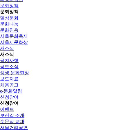
문화정책
문화정책
일상문화
문화나눔
문화진흥
서울문화축제
서울시문화상
새소식
새소식
공지사항
공모소식
생생 문화현장
보도자료
채용공고
e-문화알림
신청참여
신청참여
이벤트
보신각 소개
수문장 교대
서울거리공연