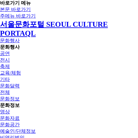
바로가기 메뉴
본문 바로가기
주메뉴 바로가기
서울문화포털 SEOUL CULTURE
PORTAQL
문화행사
문화행사
공연
전시
축제
교육/체험
기타
문화달력
전체
문화정보
문화정보
영상
문화자료
문화공간
예술인/단체정보
비영리법인