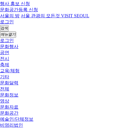
행사 홍보 신청
문화공간등록 신청
서울의 밤
서울 관광의 모든것 VISIT SEOUL
로그인
검색
메뉴열기
로그인
문화행사
공연
전시
축제
교육/체험
기타
문화달력
전체
문화정보
영상
문화자료
문화공간
예술인/단체정보
비영리법인