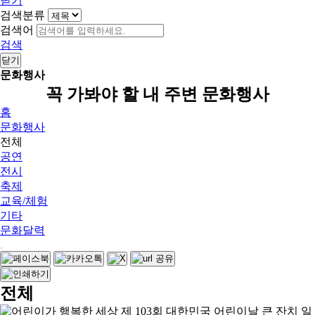
닫기
검색분류
검색어
검색
닫기
문화행사
꼭 가봐야 할 내 주변 문화행사
홈
문화행사
전체
공연
전시
축제
교육/체험
기타
문화달력
전체