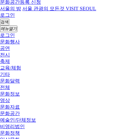
문화공간등록 신청
서울의 밤
서울 관광의 모든것 VISIT SEOUL
로그인
검색
메뉴열기
로그인
문화행사
공연
전시
축제
교육/체험
기타
문화달력
전체
문화정보
영상
문화자료
문화공간
예술인/단체정보
비영리법인
문화정책