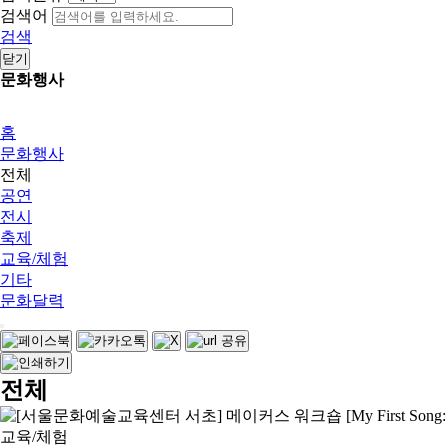
검색어
검색
닫기
문화행사
홈
문화행사
전체
공연
전시
축제
교육/체험
기타
문화달력
전체
교육/체험