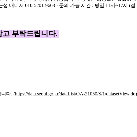
 참고 부탁드립니다.
a.seoul.go.kr/dataList/OA-21050/S/1/datasetView.do)