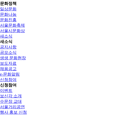
문화정책
일상문화
문화나눔
문화진흥
서울문화축제
서울시문화상
새소식
새소식
공지사항
공모소식
생생 문화현장
보도자료
채용공고
e-문화알림
신청참여
신청참여
이벤트
보신각 소개
수문장 교대
서울거리공연
행사 홍보 신청