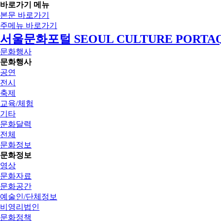
바로가기 메뉴
본문 바로가기
주메뉴 바로가기
서울문화포털 SEOUL CULTURE PORTA
문화행사
문화행사
공연
전시
축제
교육/체험
기타
문화달력
전체
문화정보
문화정보
영상
문화자료
문화공간
예술인/단체정보
비영리법인
문화정책