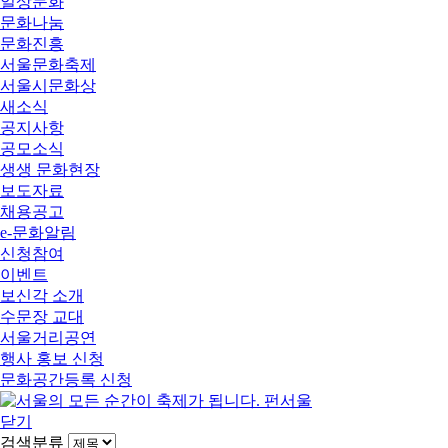
일상문화
문화나눔
문화진흥
서울문화축제
서울시문화상
새소식
공지사항
공모소식
생생 문화현장
보도자료
채용공고
e-문화알림
신청참여
이벤트
보신각 소개
수문장 교대
서울거리공연
행사 홍보 신청
문화공간등록 신청
닫기
검색분류