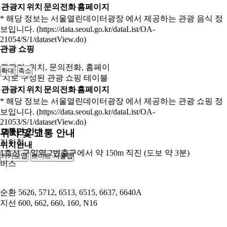
관광지
위치
문의전화
홈페이지
* 해당 정보는 서울열린데이터광장 에서 제공하는 관광 음식 정
보입니다. (https://data.seoul.go.kr/dataList/OA-
21054/S/1/datasetView.do)
관광 쇼핑
관광지, 위치, 문의전화, 홈페이
확대
축소
지로 구성된 관광 쇼핑 테이블
관광지
위치
문의전화
홈페이지
* 해당 정보는 서울열린데이터광장 에서 제공하는 관광 쇼핑 정
보입니다. (https://data.seoul.go.kr/dataList/OA-
21053/S/1/datasetView.do)
교통편 안내
위치 및 교통 안내
지하철
위치안내
1호선 구일역 2번출구에서 약 150m 직진 (도보 약 3분)
카카오맵
스마트 서울맵
250m
버스
순환
5626, 5712, 6513, 6515, 6637, 6640A
지선
600, 662, 660, 160, N16