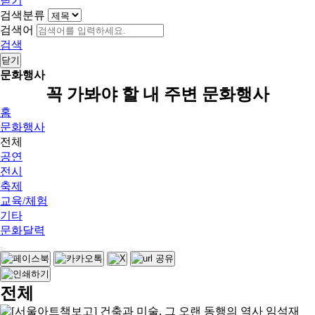
닫기
검색분류
검색어
검색
닫기
문화행사
꼭 가봐야 할 내 주변 문화행사
홈
문화행사
전체
공연
전시
축제
교육/체험
기타
문화달력
전체