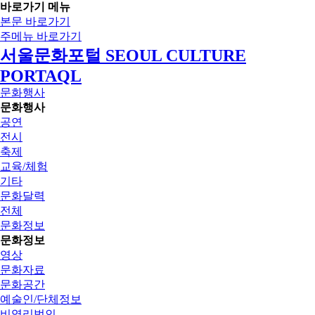
바로가기 메뉴
본문 바로가기
주메뉴 바로가기
서울문화포털 SEOUL CULTURE
PORTAQL
문화행사
문화행사
공연
전시
축제
교육/체험
기타
문화달력
전체
문화정보
문화정보
영상
문화자료
문화공간
예술인/단체정보
비영리법인