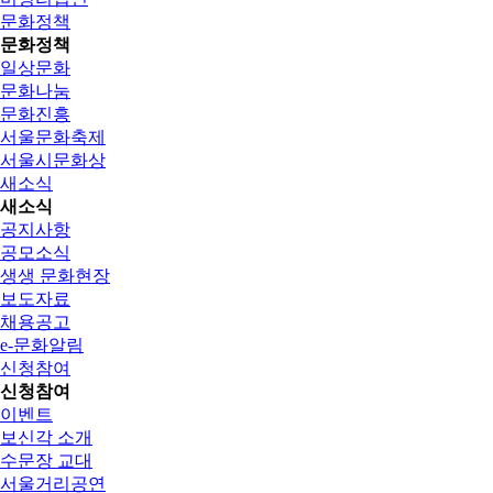
문화정책
문화정책
일상문화
문화나눔
문화진흥
서울문화축제
서울시문화상
새소식
새소식
공지사항
공모소식
생생 문화현장
보도자료
채용공고
e-문화알림
신청참여
신청참여
이벤트
보신각 소개
수문장 교대
서울거리공연