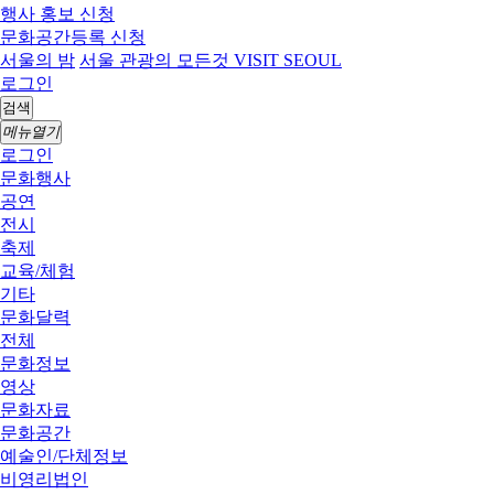
행사 홍보 신청
문화공간등록 신청
서울의 밤
서울 관광의 모든것 VISIT SEOUL
로그인
검색
메뉴열기
로그인
문화행사
공연
전시
축제
교육/체험
기타
문화달력
전체
문화정보
영상
문화자료
문화공간
예술인/단체정보
비영리법인