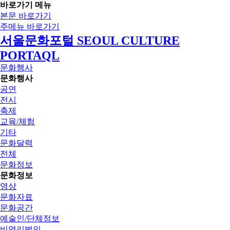
바로가기 메뉴
본문 바로가기
주메뉴 바로가기
서울문화포털 SEOUL CULTURE
PORTAQL
문화행사
문화행사
공연
전시
축제
교육/체험
기타
문화달력
전체
문화정보
문화정보
영상
문화자료
문화공간
예술인/단체정보
비영리법인