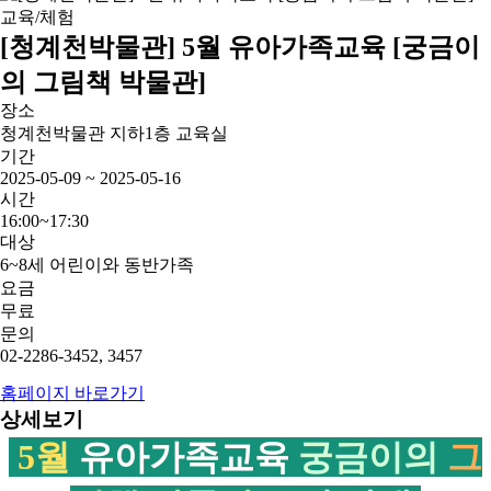
교육/체험
[청계천박물관] 5월 유아가족교육 [궁금이
의 그림책 박물관]
장소
청계천박물관 지하1층 교육실
기간
2025-05-09 ~ 2025-05-16
시간
16:00~17:30
대상
6~8세 어린이와 동반가족
요금
무료
문의
02-2286-3452, 3457
홈페이지 바로가기
상세보기
5월
유아가족교육
궁금이의
그