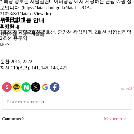
* 해당 정보는 서울열린데이터광장 에서 제공하는 관광 쇼핑 정
보입니다. (https://data.seoul.go.kr/dataList/OA-
21053/S/1/datasetView.do)
교통편 안내
위치 및 교통 안내
지하철
위치안내
1호선 제기역 2호선, 5호선, 중앙선 왕십리역, 2호선 상왕십리역
카카오맵
스마트 서울맵
250m
2호선 용두역
버스
순환
2015, 2222
지선
110(A,B), 141, 145, 148, 421