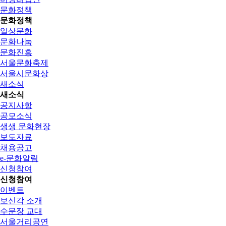
문화정책
문화정책
일상문화
문화나눔
문화진흥
서울문화축제
서울시문화상
새소식
새소식
공지사항
공모소식
생생 문화현장
보도자료
채용공고
e-문화알림
신청참여
신청참여
이벤트
보신각 소개
수문장 교대
서울거리공연