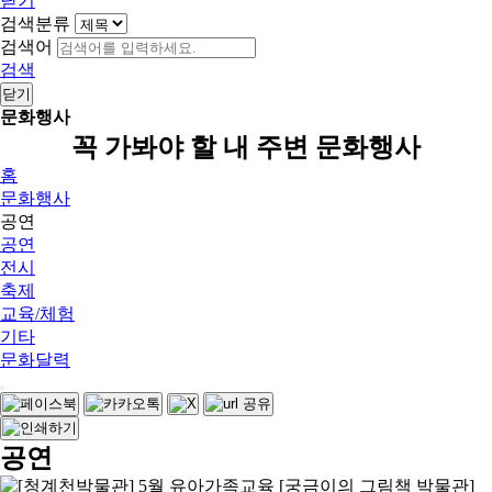
닫기
검색분류
검색어
검색
닫기
문화행사
꼭 가봐야 할 내 주변 문화행사
홈
문화행사
공연
공연
전시
축제
교육/체험
기타
문화달력
공연