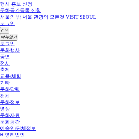
행사 홍보 신청
문화공간등록 신청
서울의 밤
서울 관광의 모든것 VISIT SEOUL
로그인
검색
메뉴열기
로그인
문화행사
공연
전시
축제
교육/체험
기타
문화달력
전체
문화정보
영상
문화자료
문화공간
예술인/단체정보
비영리법인