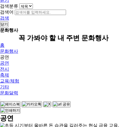
닫기
검색분류
검색어
검색
닫기
문화행사
꼭 가봐야 할 내 주변 문화행사
홈
문화행사
공연
공연
전시
축제
교육/체험
기타
문화달력
공연