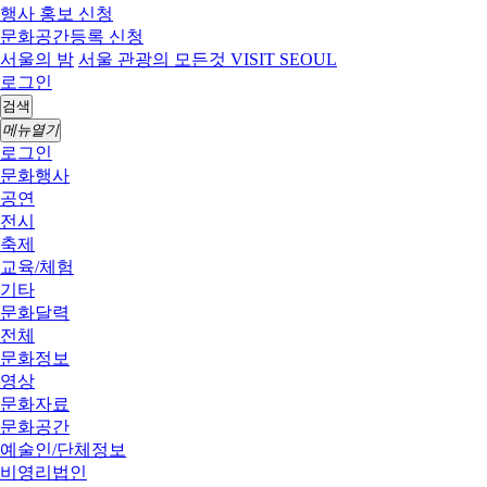
행사 홍보 신청
문화공간등록 신청
서울의 밤
서울 관광의 모든것 VISIT SEOUL
로그인
검색
메뉴열기
로그인
문화행사
공연
전시
축제
교육/체험
기타
문화달력
전체
문화정보
영상
문화자료
문화공간
예술인/단체정보
비영리법인