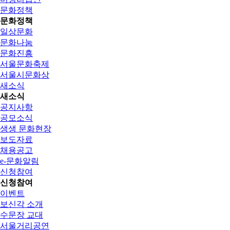
문화정책
문화정책
일상문화
문화나눔
문화진흥
서울문화축제
서울시문화상
새소식
새소식
공지사항
공모소식
생생 문화현장
보도자료
채용공고
e-문화알림
신청참여
신청참여
이벤트
보신각 소개
수문장 교대
서울거리공연