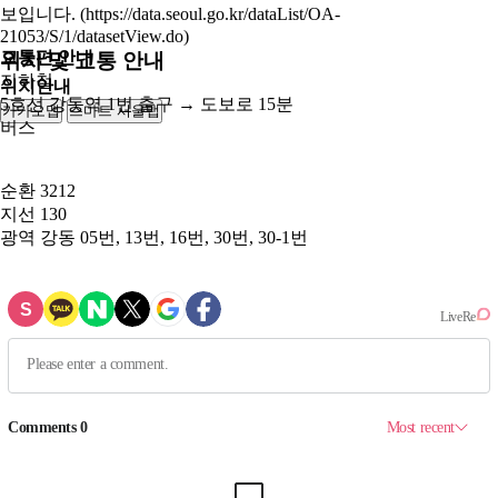
보입니다. (https://data.seoul.go.kr/dataList/OA-
21053/S/1/datasetView.do)
교통편 안내
위치 및 교통 안내
지하철
위치안내
5호선 강동역 1번 출구 → 도보로 15분
카카오맵
스마트 서울맵
250m
버스
순환
3212
지선
130
광역
강동 05번, 13번, 16번, 30번, 30-1번