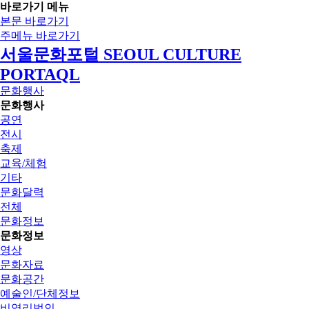
바로가기 메뉴
본문 바로가기
주메뉴 바로가기
서울문화포털 SEOUL CULTURE
PORTAQL
문화행사
문화행사
공연
전시
축제
교육/체험
기타
문화달력
전체
문화정보
문화정보
영상
문화자료
문화공간
예술인/단체정보
비영리법인