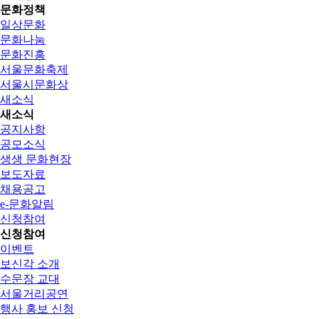
문화정책
일상문화
문화나눔
문화진흥
서울문화축제
서울시문화상
새소식
새소식
공지사항
공모소식
생생 문화현장
보도자료
채용공고
e-문화알림
신청참여
신청참여
이벤트
보신각 소개
수문장 교대
서울거리공연
행사 홍보 신청