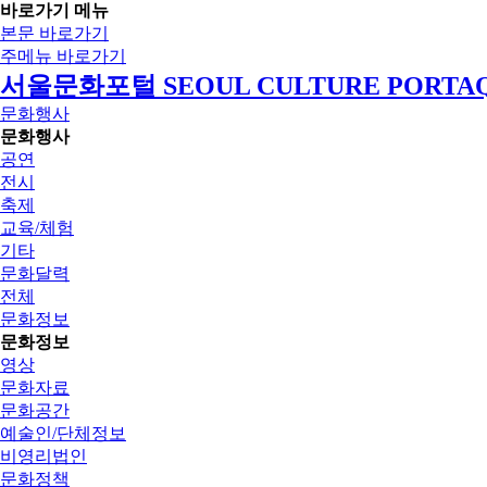
바로가기 메뉴
본문 바로가기
주메뉴 바로가기
서울문화포털 SEOUL CULTURE PORTA
문화행사
문화행사
공연
전시
축제
교육/체험
기타
문화달력
전체
문화정보
문화정보
영상
문화자료
문화공간
예술인/단체정보
비영리법인
문화정책