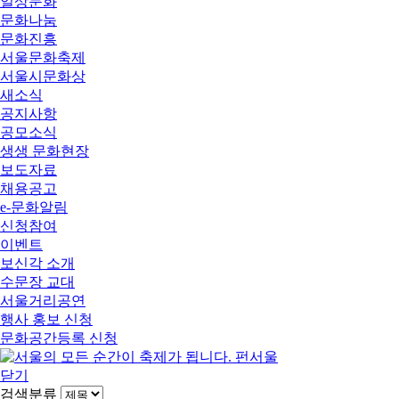
일상문화
문화나눔
문화진흥
서울문화축제
서울시문화상
새소식
공지사항
공모소식
생생 문화현장
보도자료
채용공고
e-문화알림
신청참여
이벤트
보신각 소개
수문장 교대
서울거리공연
행사 홍보 신청
문화공간등록 신청
닫기
검색분류