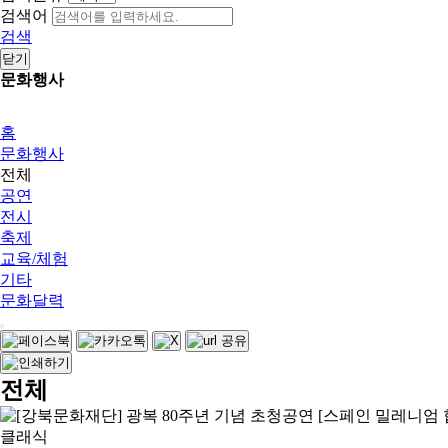
검색어
검색
닫기
문화행사
홈
문화행사
전체
공연
전시
축제
교육/체험
기타
문화달력
전체
클래식