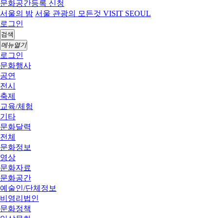
문화공간등록 신청
서울의 밤
서울 관광의 모든것 VISIT SEOUL
로그인
검색
메뉴열기
로그인
문화행사
공연
전시
축제
교육/체험
기타
문화달력
전체
문화정보
영상
문화자료
문화공간
예술인/단체정보
비영리법인
문화정책