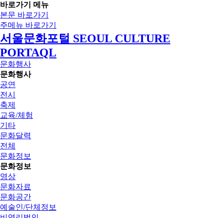
바로가기 메뉴
본문 바로가기
주메뉴 바로가기
서울문화포털 SEOUL CULTURE
PORTAQL
문화행사
문화행사
공연
전시
축제
교육/체험
기타
문화달력
전체
문화정보
문화정보
영상
문화자료
문화공간
예술인/단체정보
비영리법인