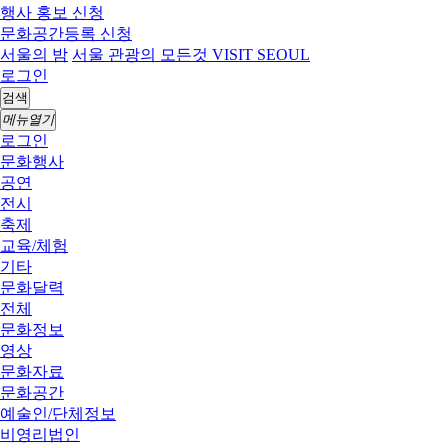
행사 홍보 신청
문화공간등록 신청
서울의 밤
서울 관광의 모든것 VISIT SEOUL
로그인
검색
메뉴열기
로그인
문화행사
공연
전시
축제
교육/체험
기타
문화달력
전체
문화정보
영상
문화자료
문화공간
예술인/단체정보
비영리법인