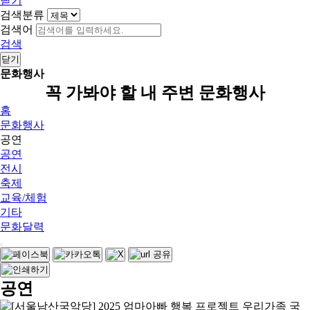
닫기
검색분류
검색어
검색
닫기
문화행사
꼭 가봐야 할 내 주변 문화행사
홈
문화행사
공연
공연
전시
축제
교육/체험
기타
문화달력
공연