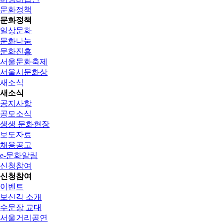
문화정책
문화정책
일상문화
문화나눔
문화진흥
서울문화축제
서울시문화상
새소식
새소식
공지사항
공모소식
생생 문화현장
보도자료
채용공고
e-문화알림
신청참여
신청참여
이벤트
보신각 소개
수문장 교대
서울거리공연