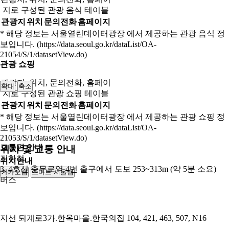
지로 구성된 관광 음식 테이블
관광지
위치
문의전화
홈페이지
* 해당 정보는 서울열린데이터광장 에서 제공하는 관광 음식 정
보입니다. (https://data.seoul.go.kr/dataList/OA-
21054/S/1/datasetView.do)
관광 쇼핑
관광지, 위치, 문의전화, 홈페이
확대
축소
지로 구성된 관광 쇼핑 테이블
관광지
위치
문의전화
홈페이지
* 해당 정보는 서울열린데이터광장 에서 제공하는 관광 쇼핑 정
보입니다. (https://data.seoul.go.kr/dataList/OA-
21053/S/1/datasetView.do)
교통편 안내
위치 및 교통 안내
지하철
위치안내
3, 4호선 충무로역 4번 출구에서 도보 253~313m (약 5분 소요)
카카오맵
스마트 서울맵
250m
버스
지선
퇴계로3가.한옥마을.한국의집 104, 421, 463, 507, N16