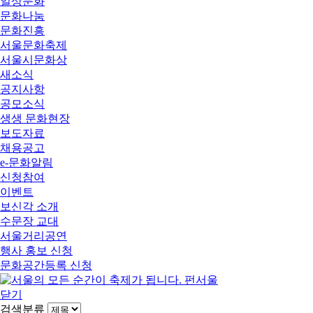
일상문화
문화나눔
문화진흥
서울문화축제
서울시문화상
새소식
공지사항
공모소식
생생 문화현장
보도자료
채용공고
e-문화알림
신청참여
이벤트
보신각 소개
수문장 교대
서울거리공연
행사 홍보 신청
문화공간등록 신청
닫기
검색분류