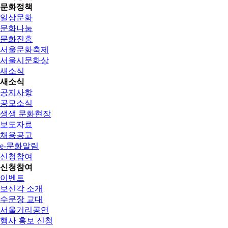
문화정책
일상문화
문화나눔
문화진흥
서울문화축제
서울시문화상
새소식
새소식
공지사항
공모소식
생생 문화현장
보도자료
채용공고
e-문화알림
신청참여
신청참여
이벤트
보신각 소개
수문장 교대
서울거리공연
행사 홍보 신청