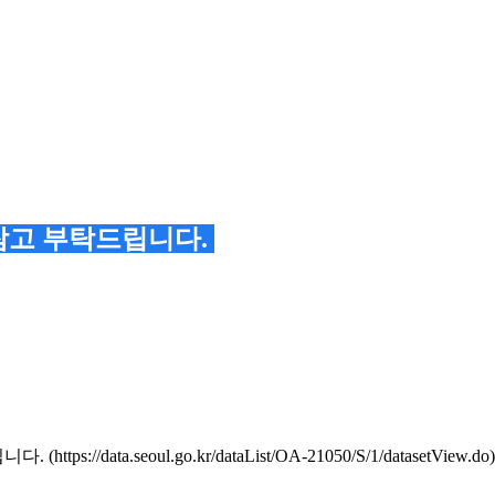
참고 부탁드립니다.
a.seoul.go.kr/dataList/OA-21050/S/1/datasetView.do)