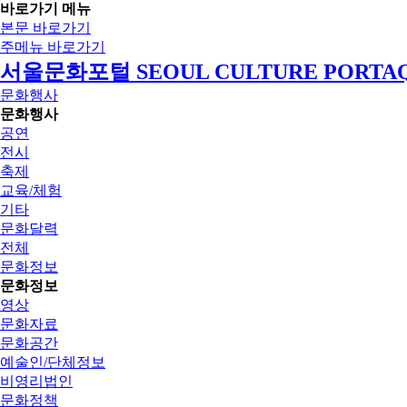
바로가기 메뉴
본문 바로가기
주메뉴 바로가기
서울문화포털 SEOUL CULTURE PORTA
문화행사
문화행사
공연
전시
축제
교육/체험
기타
문화달력
전체
문화정보
문화정보
영상
문화자료
문화공간
예술인/단체정보
비영리법인
문화정책