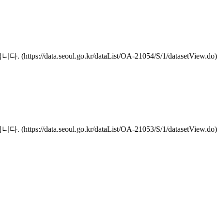
a.seoul.go.kr/dataList/OA-21054/S/1/datasetView.do)
a.seoul.go.kr/dataList/OA-21053/S/1/datasetView.do)