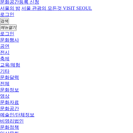
문화공간등록 신청
서울의 밤
서울 관광의 모든것 VISIT SEOUL
로그인
검색
메뉴열기
로그인
문화행사
공연
전시
축제
교육/체험
기타
문화달력
전체
문화정보
영상
문화자료
문화공간
예술인/단체정보
비영리법인
문화정책