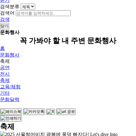
닫기
검색분류
검색어
검색
닫기
문화행사
꼭 가봐야 할 내 주변 문화행사
홈
문화행사
축제
공연
전시
축제
교육/체험
기타
문화달력
축제