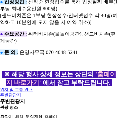
●
입장방법
:
선착순 현장접수를 통해 입장팔찌 배부(1
부당 최대수용인원 800명)
[샌드비치존은 1부당 현장접수/인터넷접수 각 40명(예
약하고 10분안에 오지 않을 시 예약 취소)]
●
주요공간
:
워터비치존(물놀이공간), 샌드비치존(휴
게공간)
●
문 의
:
운영사무국 070-4048-5241
※ 해당 행사 상세 정보는 상단의
'홈페이
지 바로가기'
에서 참고 부탁드립니다.
위치 및 교통 안내
주변관광지
주변관광지
관광 명소
관광지, 위치, 문의전화, 홈페이