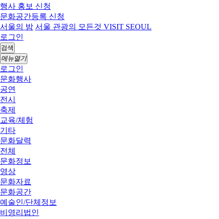
행사 홍보 신청
문화공간등록 신청
서울의 밤
서울 관광의 모든것 VISIT SEOUL
로그인
검색
메뉴열기
로그인
문화행사
공연
전시
축제
교육/체험
기타
문화달력
전체
문화정보
영상
문화자료
문화공간
예술인/단체정보
비영리법인