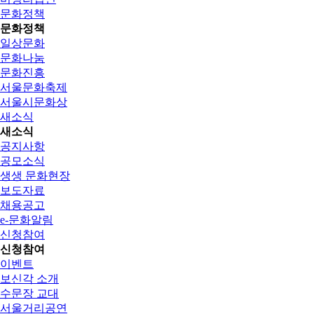
문화정책
문화정책
일상문화
문화나눔
문화진흥
서울문화축제
서울시문화상
새소식
새소식
공지사항
공모소식
생생 문화현장
보도자료
채용공고
e-문화알림
신청참여
신청참여
이벤트
보신각 소개
수문장 교대
서울거리공연