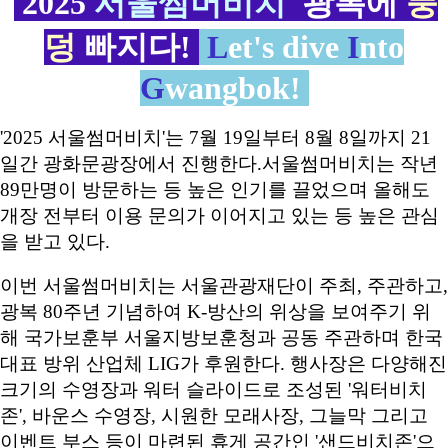
2025
서울썸머비치
광복에
풍
덩
빠지다!
L
et's dive
I
nto
G
wangbok!
'2025 서울썸머비치'는 7월 19일부터 8월 8일까지 21
일간 광화문광장에서 진행한다.서울썸머비치는 작년
89만명이 방문하는 등 높은 인기를 끌었으며 올해도
개장 전부터 이용 문의가 이어지고 있는 등 높은 관심
을 받고 있다.
이번 서울썸머비치는 서울관광재단이 주최, 주관하고,
광복 80주년 기념하여 K-방산의 위상을 보여주기 위
해 국가보훈부 서울지방보훈청과 공동 주관하며 한국
대표 방위 산업체 LIG가 후원한다. 행사장은 다양해진
크기의 수영장과 워터 슬라이드로 조성된 '워터비치
존', 바운스 수영장, 시원한 모래사장, 그늘막 그리고
이벤트 부스 등이 마련된 휴게 공간인 '샌드비치존'으