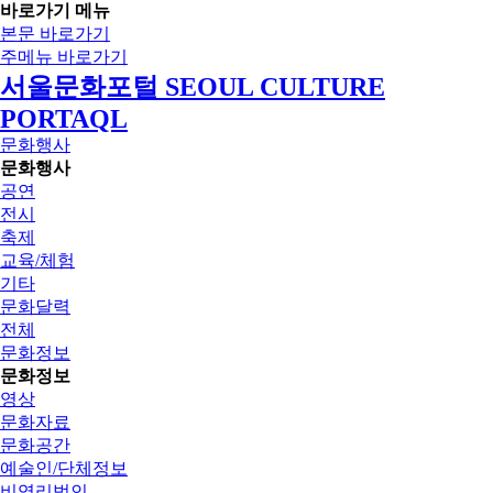
바로가기 메뉴
본문 바로가기
주메뉴 바로가기
서울문화포털 SEOUL CULTURE
PORTAQL
문화행사
문화행사
공연
전시
축제
교육/체험
기타
문화달력
전체
문화정보
문화정보
영상
문화자료
문화공간
예술인/단체정보
비영리법인