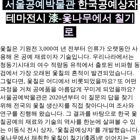
서울공예박물관
한국공예상자
테마전시
漆
-
옻나무에서 칠기
로
옻칠은 기원전 3,000여 년 전부터 인류가 오랫동안 사
용해 온 공예 재료이자 기술입니다. 우리나라에서는
청동기시대의 여수 적량동 유적에서 출토된 비파형 동
검에서 가장 오래된 옻칠의 흔적이 발견되었습니다.
그렇다면, 옻칠은 어디에서 비롯되었을까요? 또 어떤
과정을 거쳐 공예품을 아름답게 꾸미게 되었을까요?
서울공예박물관은 2020년부터 이 질문의 답을 찾기
위해 전국의 옻칠 생산지를 직접 찾아다니며 조사와
연구를 진행해 왔습니다. 그 결과를 바탕으로 한국 옻
칠공예의 재료와 기술의 역사를 한눈에 살펴볼 수 있
는 이동식 전시 상자, ‘옻칠공예상자’를 개발했습니다.
옻나무에서 채취한 옻칠이 칠기(漆器)로 이어지는 과