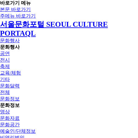
바로가기 메뉴
본문 바로가기
주메뉴 바로가기
서울문화포털 SEOUL CULTURE
PORTAQL
문화행사
문화행사
공연
전시
축제
교육/체험
기타
문화달력
전체
문화정보
문화정보
영상
문화자료
문화공간
예술인/단체정보
비영리법인