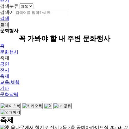
닫기
검색분류
검색어
검색
닫기
문화행사
꼭 가봐야 할 내 주변 문화행사
홈
문화행사
축제
공연
전시
축제
교육/체험
기타
문화달력
축제