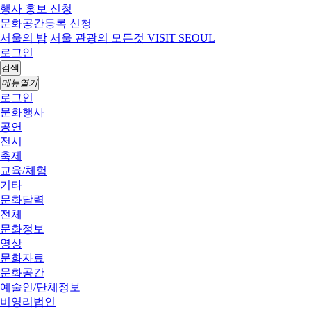
행사 홍보 신청
문화공간등록 신청
서울의 밤
서울 관광의 모든것 VISIT SEOUL
로그인
검색
메뉴열기
로그인
문화행사
공연
전시
축제
교육/체험
기타
문화달력
전체
문화정보
영상
문화자료
문화공간
예술인/단체정보
비영리법인