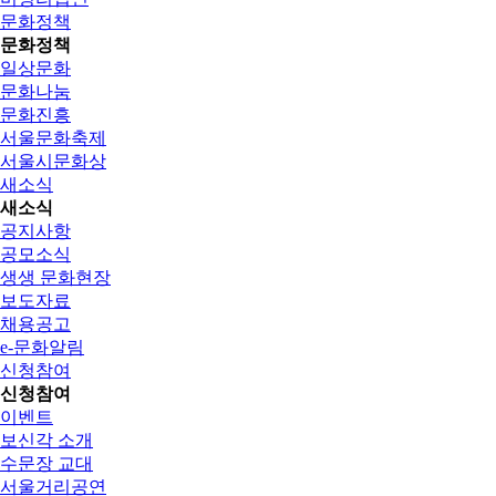
문화정책
문화정책
일상문화
문화나눔
문화진흥
서울문화축제
서울시문화상
새소식
새소식
공지사항
공모소식
생생 문화현장
보도자료
채용공고
e-문화알림
신청참여
신청참여
이벤트
보신각 소개
수문장 교대
서울거리공연