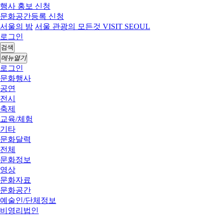
행사 홍보 신청
문화공간등록 신청
서울의 밤
서울 관광의 모든것 VISIT SEOUL
로그인
검색
메뉴열기
로그인
문화행사
공연
전시
축제
교육/체험
기타
문화달력
전체
문화정보
영상
문화자료
문화공간
예술인/단체정보
비영리법인