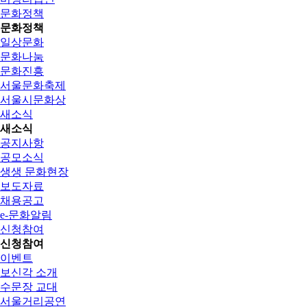
문화정책
문화정책
일상문화
문화나눔
문화진흥
서울문화축제
서울시문화상
새소식
새소식
공지사항
공모소식
생생 문화현장
보도자료
채용공고
e-문화알림
신청참여
신청참여
이벤트
보신각 소개
수문장 교대
서울거리공연