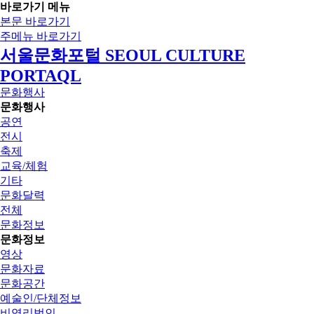
바로가기 메뉴
본문 바로가기
주메뉴 바로가기
서울문화포털 SEOUL CULTURE
PORTAQL
문화행사
문화행사
공연
전시
축제
교육/체험
기타
문화달력
전체
문화정보
문화정보
영상
문화자료
문화공간
예술인/단체정보
비영리법인