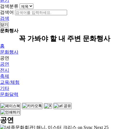
닫기
검색분류
검색어
검색
닫기
문화행사
꼭 가봐야 할 내 주변 문화행사
홈
문화행사
공연
공연
전시
축제
교육/체험
기타
문화달력
공연