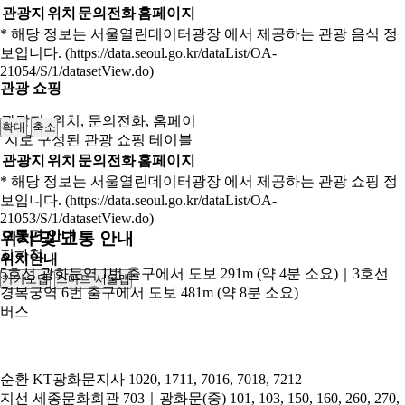
관광지
위치
문의전화
홈페이지
* 해당 정보는 서울열린데이터광장 에서 제공하는 관광 음식 정
보입니다. (https://data.seoul.go.kr/dataList/OA-
21054/S/1/datasetView.do)
관광 쇼핑
관광지, 위치, 문의전화, 홈페이
확대
축소
지로 구성된 관광 쇼핑 테이블
관광지
위치
문의전화
홈페이지
* 해당 정보는 서울열린데이터광장 에서 제공하는 관광 쇼핑 정
보입니다. (https://data.seoul.go.kr/dataList/OA-
21053/S/1/datasetView.do)
교통편 안내
위치 및 교통 안내
지하철
위치안내
5호선 광화문역 1번 출구에서 도보 291m (약 4분 소요)｜3호선
카카오맵
스마트 서울맵
250m
경복궁역 6번 출구에서 도보 481m (약 8분 소요)
버스
순환
KT광화문지사 1020, 1711, 7016, 7018, 7212
지선
세종문화회관 703｜광화문(중) 101, 103, 150, 160, 260, 270,