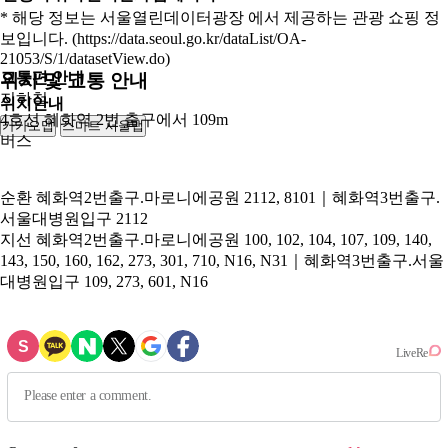
* 해당 정보는 서울열린데이터광장 에서 제공하는 관광 쇼핑 정
보입니다. (https://data.seoul.go.kr/dataList/OA-
21053/S/1/datasetView.do)
교통편 안내
위치 및 교통 안내
지하철
위치안내
4호선 혜화역 2번 출구에서 109m
카카오맵
스마트 서울맵
250m
버스
순환
혜화역2번출구.마로니에공원 2112, 8101｜혜화역3번출구.
서울대병원입구 2112
지선
혜화역2번출구.마로니에공원 100, 102, 104, 107, 109, 140,
143, 150, 160, 162, 273, 301, 710, N16, N31｜혜화역3번출구.서울
대병원입구 109, 273, 601, N16