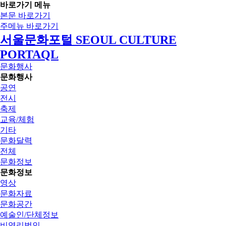
바로가기 메뉴
본문 바로가기
주메뉴 바로가기
서울문화포털 SEOUL CULTURE
PORTAQL
문화행사
문화행사
공연
전시
축제
교육/체험
기타
문화달력
전체
문화정보
문화정보
영상
문화자료
문화공간
예술인/단체정보
비영리법인