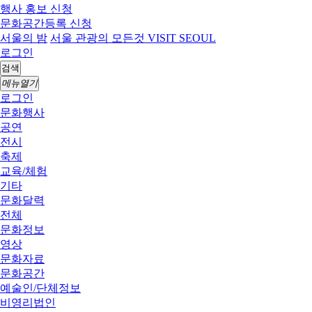
행사 홍보 신청
문화공간등록 신청
서울의 밤
서울 관광의 모든것 VISIT SEOUL
로그인
검색
메뉴열기
로그인
문화행사
공연
전시
축제
교육/체험
기타
문화달력
전체
문화정보
영상
문화자료
문화공간
예술인/단체정보
비영리법인