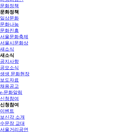
문화정책
문화정책
일상문화
문화나눔
문화진흥
서울문화축제
서울시문화상
새소식
새소식
공지사항
공모소식
생생 문화현장
보도자료
채용공고
e-문화알림
신청참여
신청참여
이벤트
보신각 소개
수문장 교대
서울거리공연