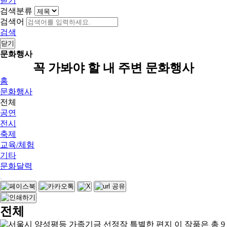
닫기
검색분류
검색어
검색
닫기
문화행사
꼭 가봐야 할 내 주변 문화행사
홈
문화행사
전체
공연
전시
축제
교육/체험
기타
문화달력
전체