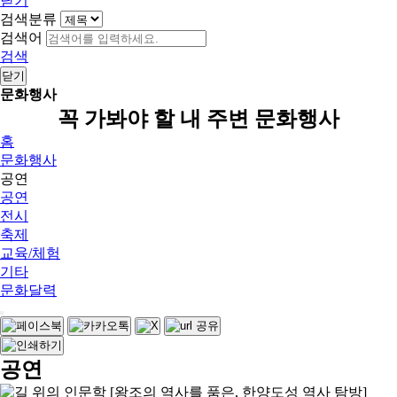
닫기
검색분류
검색어
검색
닫기
문화행사
꼭 가봐야 할 내 주변 문화행사
홈
문화행사
공연
공연
전시
축제
교육/체험
기타
문화달력
공연