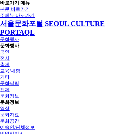
바로가기 메뉴
본문 바로가기
주메뉴 바로가기
서울문화포털 SEOUL CULTURE
PORTAQL
문화행사
문화행사
공연
전시
축제
교육/체험
기타
문화달력
전체
문화정보
문화정보
영상
문화자료
문화공간
예술인/단체정보
비영리법인