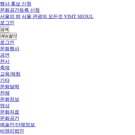
행사 홍보 신청
문화공간등록 신청
서울의 밤
서울 관광의 모든것 VISIT SEOUL
로그인
검색
메뉴열기
로그인
문화행사
공연
전시
축제
교육/체험
기타
문화달력
전체
문화정보
영상
문화자료
문화공간
예술인/단체정보
비영리법인