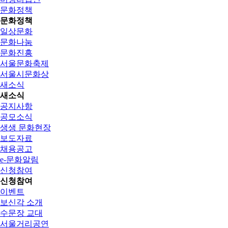
문화정책
문화정책
일상문화
문화나눔
문화진흥
서울문화축제
서울시문화상
새소식
새소식
공지사항
공모소식
생생 문화현장
보도자료
채용공고
e-문화알림
신청참여
신청참여
이벤트
보신각 소개
수문장 교대
서울거리공연