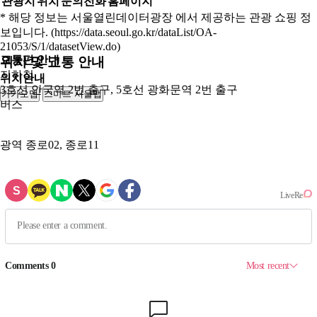
관광지
위치
문의전화
홈페이지
* 해당 정보는 서울열린데이터광장 에서 제공하는 관광 쇼핑 정
보입니다. (https://data.seoul.go.kr/dataList/OA-
21053/S/1/datasetView.do)
교통편 안내
위치 및 교통 안내
지하철
위치안내
3호선 안국역 2번 출구, 5호선 광화문역 2번 출구
카카오맵
스마트 서울맵
250m
버스
광역
종로02, 종로11