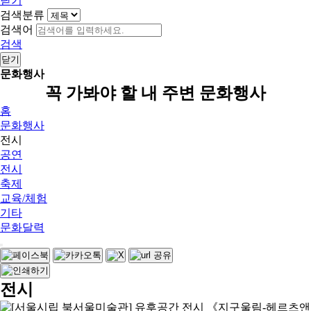
닫기
검색분류
검색어
검색
닫기
문화행사
꼭 가봐야 할 내 주변 문화행사
홈
문화행사
전시
공연
전시
축제
교육/체험
기타
문화달력
전시