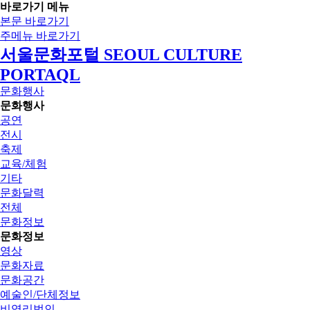
바로가기 메뉴
본문 바로가기
주메뉴 바로가기
서울문화포털 SEOUL CULTURE
PORTAQL
문화행사
문화행사
공연
전시
축제
교육/체험
기타
문화달력
전체
문화정보
문화정보
영상
문화자료
문화공간
예술인/단체정보
비영리법인