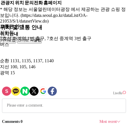
관광지
위치
문의전화
홈페이지
* 해당 정보는 서울열린데이터광장 에서 제공하는 관광 쇼핑 정
보입니다. (https://data.seoul.go.kr/dataList/OA-
21053/S/1/datasetView.do)
교통편 안내
위치 및 교통 안내
지하철
위치안내
7호선 하계역 1번 출구, 7호선 중계역 3번 출구
카카오맵
스마트 서울맵
250m
버스
순환
1131, 1135, 1137, 1140
지선
100, 105, 146
광역
15