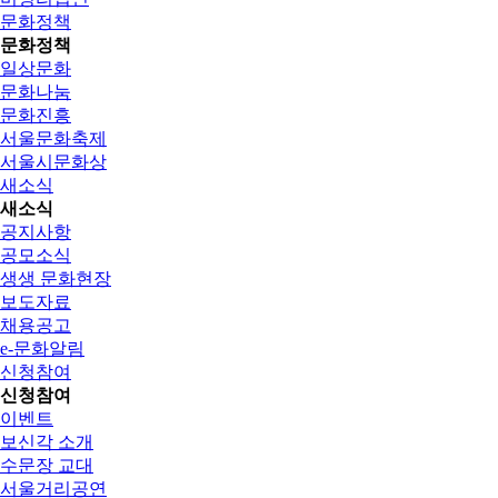
문화정책
문화정책
일상문화
문화나눔
문화진흥
서울문화축제
서울시문화상
새소식
새소식
공지사항
공모소식
생생 문화현장
보도자료
채용공고
e-문화알림
신청참여
신청참여
이벤트
보신각 소개
수문장 교대
서울거리공연