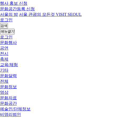
행사 홍보 신청
문화공간등록 신청
서울의 밤
서울 관광의 모든것 VISIT SEOUL
로그인
검색
메뉴열기
로그인
문화행사
공연
전시
축제
교육/체험
기타
문화달력
전체
문화정보
영상
문화자료
문화공간
예술인/단체정보
비영리법인