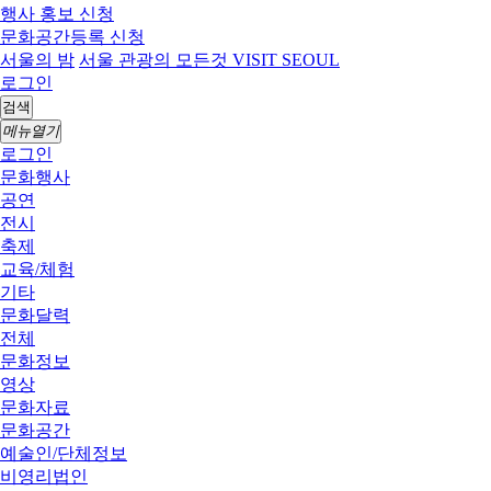
행사 홍보 신청
문화공간등록 신청
서울의 밤
서울 관광의 모든것 VISIT SEOUL
로그인
검색
메뉴열기
로그인
문화행사
공연
전시
축제
교육/체험
기타
문화달력
전체
문화정보
영상
문화자료
문화공간
예술인/단체정보
비영리법인