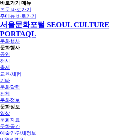
바로가기 메뉴
본문 바로가기
주메뉴 바로가기
서울문화포털 SEOUL CULTURE
PORTAQL
문화행사
문화행사
공연
전시
축제
교육/체험
기타
문화달력
전체
문화정보
문화정보
영상
문화자료
문화공간
예술인/단체정보
비영리법인