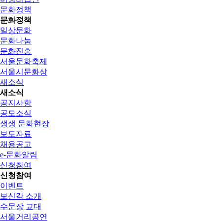
문화정책
문화정책
일상문화
문화나눔
문화진흥
서울문화축제
서울시문화상
새소식
새소식
공지사항
공모소식
생생 문화현장
보도자료
채용공고
e-문화알림
신청참여
신청참여
이벤트
보신각 소개
수문장 교대
서울거리공연