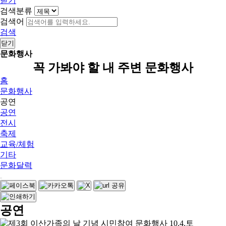
닫기
검색분류
검색어
검색
닫기
문화행사
꼭 가봐야 할 내 주변 문화행사
홈
문화행사
공연
공연
전시
축제
교육/체험
기타
문화달력
공연