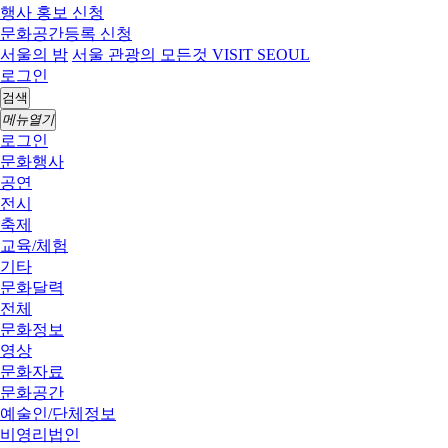
행사 홍보 신청
문화공간등록 신청
서울의 밤
서울 관광의 모든것 VISIT SEOUL
로그인
검색
메뉴열기
로그인
문화행사
공연
전시
축제
교육/체험
기타
문화달력
전체
문화정보
영상
문화자료
문화공간
예술인/단체정보
비영리법인