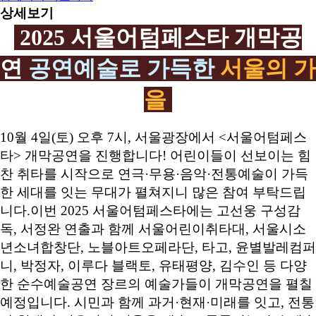
상세보기
2025 서울어텀페스타 개막공
연
공연예술로 가득한
서울의 가
을
10월 4일(토) 오후 7시, 서울광장에서 <서울어텀페스
타> 개막공연을 진행합니다! 어린이들이 선보이는 힘
찬 취타를 시작으로 연극·무용·음악·전통예술이 가득
한 세대를 잇는 무대가 펼쳐지니 많은 참여 부탁드립
니다.이번 2025 서울어텀페스타에는 고선웅 구성감
독, 서정완 연출과 함께 서울어린이취타대, 서울시소
년소녀합창단, 노블아트오페라단, 타고, 윤별발레컴퍼
니, 박정자, 이루다 블랙토, 유태평양, 김수인 등 다양
한 순수예술공연 장르의 예술가들이 개막공연을 펼칠
예정입니다. 시민과 함께 과거·현재·미래를 잇고, 전통