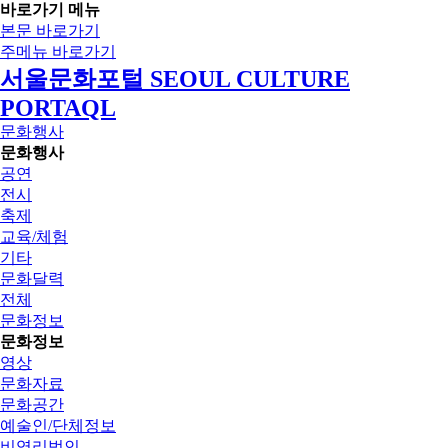
바로가기 메뉴
본문 바로가기
주메뉴 바로가기
서울문화포털 SEOUL CULTURE
PORTAQL
문화행사
문화행사
공연
전시
축제
교육/체험
기타
문화달력
전체
문화정보
문화정보
영상
문화자료
문화공간
예술인/단체정보
비영리법인