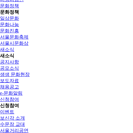
문화정책
문화정책
일상문화
문화나눔
문화진흥
서울문화축제
서울시문화상
새소식
새소식
공지사항
공모소식
생생 문화현장
보도자료
채용공고
e-문화알림
신청참여
신청참여
이벤트
보신각 소개
수문장 교대
서울거리공연