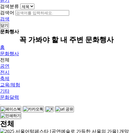
닫기
검색분류
검색어
검색
닫기
문화행사
꼭 가봐야 할 내 주변 문화행사
홈
문화행사
전체
공연
전시
축제
교육/체험
기타
문화달력
전체