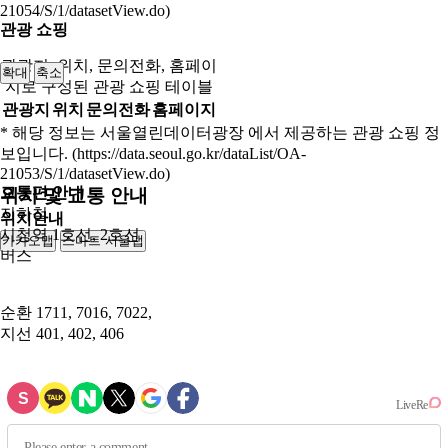
21054/S/1/datasetView.do)
관광 쇼핑
관광지, 위치, 문의전화, 홈페이
확대
축소
지로 구성된 관광 쇼핑 테이블
관광지
위치
문의전화
홈페이지
* 해당 정보는 서울열린데이터광장 에서 제공하는 관광 쇼핑 정
보입니다. (https://data.seoul.go.kr/dataList/OA-
21053/S/1/datasetView.do)
교통편 안내
위치 및 교통 안내
지하철
위치안내
시청역 1호선, 2호선
카카오맵
스마트 서울맵
250m
버스
순환
1711, 7016, 7022,
지선
401, 402, 406