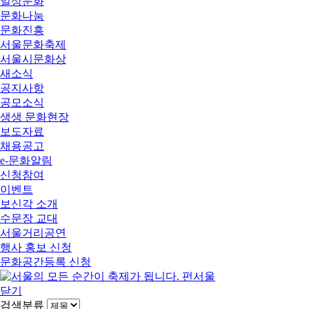
일상문화
문화나눔
문화진흥
서울문화축제
서울시문화상
새소식
공지사항
공모소식
생생 문화현장
보도자료
채용공고
e-문화알림
신청참여
이벤트
보신각 소개
수문장 교대
서울거리공연
행사 홍보 신청
문화공간등록 신청
닫기
검색분류