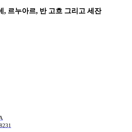
네, 르누아르, 반 고흐 그리고 세잔
dA
38231