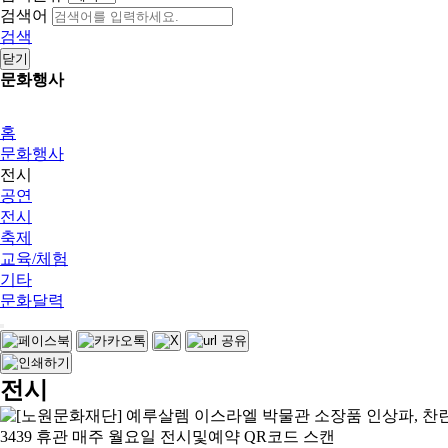
검색어
검색
닫기
문화행사
홈
문화행사
전시
공연
전시
축제
교육/체험
기타
문화달력
전시