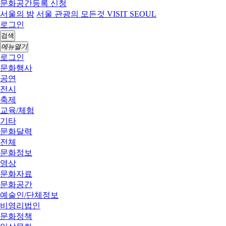
문화공간등록 신청
서울의 밤
서울 관광의 모든것 VISIT SEOUL
로그인
검색
메뉴열기
로그인
문화행사
공연
전시
축제
교육/체험
기타
문화달력
전체
문화정보
영상
문화자료
문화공간
예술인/단체정보
비영리법인
문화정책