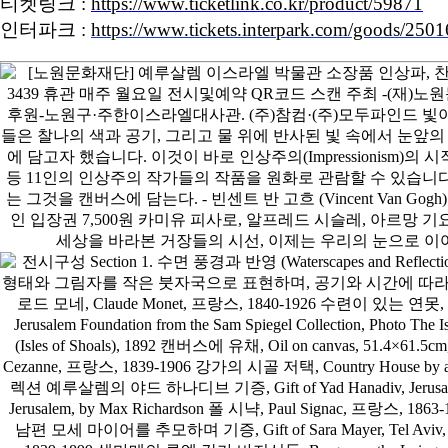
티켓링크 :
https://www.ticketlink.co.kr/product/59871
인터파크 :
https://www.tickets.interpark.com/goods/250