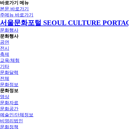
바로가기 메뉴
본문 바로가기
주메뉴 바로가기
서울문화포털 SEOUL CULTURE PORTA
문화행사
문화행사
공연
전시
축제
교육/체험
기타
문화달력
전체
문화정보
문화정보
영상
문화자료
문화공간
예술인/단체정보
비영리법인
문화정책