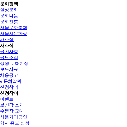
문화정책
일상문화
문화나눔
문화진흥
서울문화축제
서울시문화상
새소식
새소식
공지사항
공모소식
생생 문화현장
보도자료
채용공고
e-문화알림
신청참여
신청참여
이벤트
보신각 소개
수문장 교대
서울거리공연
행사 홍보 신청