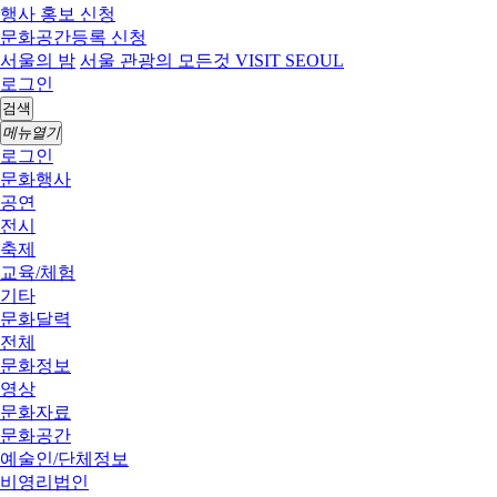
행사 홍보 신청
문화공간등록 신청
서울의 밤
서울 관광의 모든것 VISIT SEOUL
로그인
검색
메뉴열기
로그인
문화행사
공연
전시
축제
교육/체험
기타
문화달력
전체
문화정보
영상
문화자료
문화공간
예술인/단체정보
비영리법인