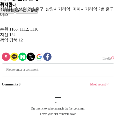
지하철
위치안내
지하철: 솔샘역 2번 출구, 삼양사거리역, 미아사거리역 2번 출구
카카오맵
스마트 서울맵
250m
버스
순환
1165, 1112, 1116
지선
152
광역
강북 12