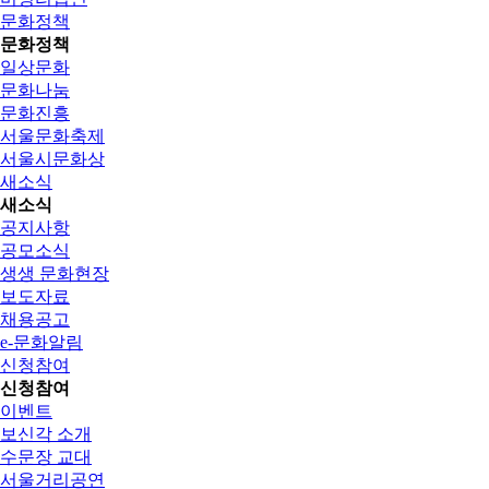
문화정책
문화정책
일상문화
문화나눔
문화진흥
서울문화축제
서울시문화상
새소식
새소식
공지사항
공모소식
생생 문화현장
보도자료
채용공고
e-문화알림
신청참여
신청참여
이벤트
보신각 소개
수문장 교대
서울거리공연