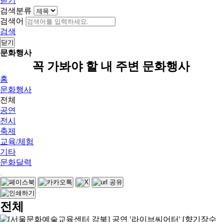
닫기
검색분류
검색어
검색
닫기
문화행사
꼭 가봐야 할 내 주변 문화행사
홈
문화행사
전체
공연
전시
축제
교육/체험
기타
문화달력
전체