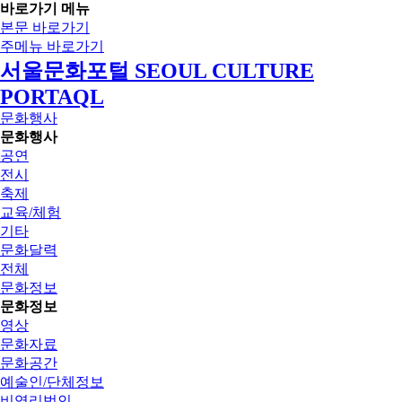
바로가기 메뉴
본문 바로가기
주메뉴 바로가기
서울문화포털 SEOUL CULTURE
PORTAQL
문화행사
문화행사
공연
전시
축제
교육/체험
기타
문화달력
전체
문화정보
문화정보
영상
문화자료
문화공간
예술인/단체정보
비영리법인