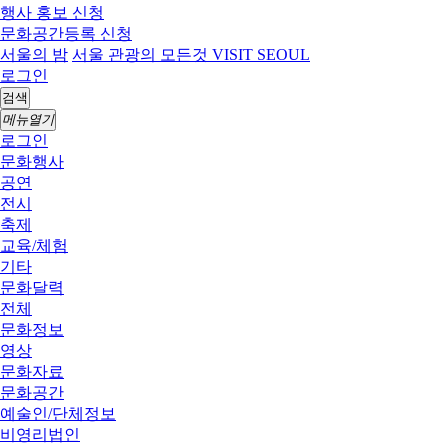
행사 홍보 신청
문화공간등록 신청
서울의 밤
서울 관광의 모든것 VISIT SEOUL
로그인
검색
메뉴열기
로그인
문화행사
공연
전시
축제
교육/체험
기타
문화달력
전체
문화정보
영상
문화자료
문화공간
예술인/단체정보
비영리법인