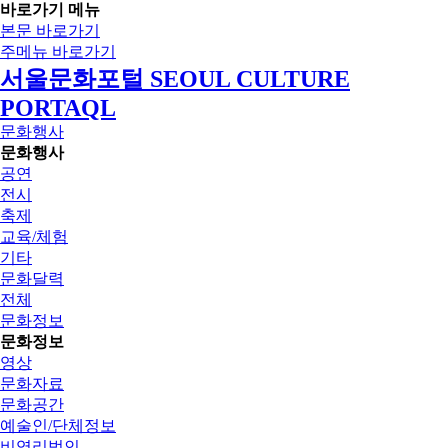
바로가기 메뉴
본문 바로가기
주메뉴 바로가기
서울문화포털 SEOUL CULTURE
PORTAQL
문화행사
문화행사
공연
전시
축제
교육/체험
기타
문화달력
전체
문화정보
문화정보
영상
문화자료
문화공간
예술인/단체정보
비영리법인