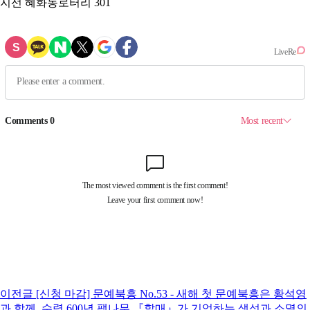
지선
혜화동로터리 301
이전글
[신청 마감] 문예북흥 No.53 - 새해 첫 문예북흥은 황석영
과 함께, 수령 600년 팽나무 『할매』가 기억하는 생성과 소멸의