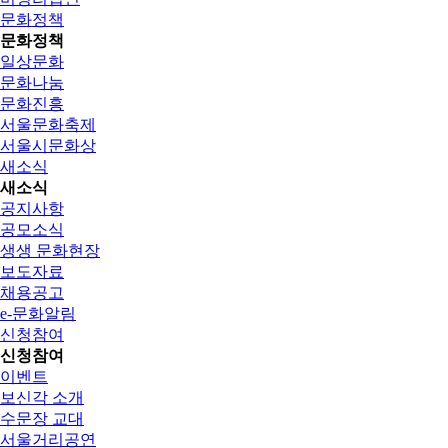
문화정책
문화정책
일상문화
문화나눔
문화진흥
서울문화축제
서울시문화상
새소식
새소식
공지사항
공모소식
생생 문화현장
보도자료
채용공고
e-문화알림
신청참여
신청참여
이벤트
보신각 소개
수문장 교대
서울거리공연