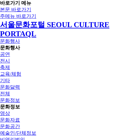
바로가기 메뉴
본문 바로가기
주메뉴 바로가기
서울문화포털 SEOUL CULTURE
PORTAQL
문화행사
문화행사
공연
전시
축제
교육/체험
기타
문화달력
전체
문화정보
문화정보
영상
문화자료
문화공간
예술인/단체정보
비영리법인