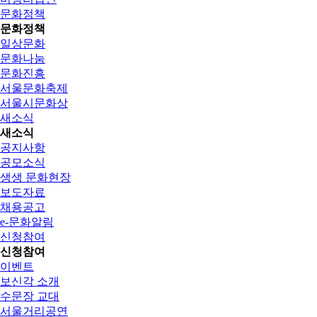
문화정책
문화정책
일상문화
문화나눔
문화진흥
서울문화축제
서울시문화상
새소식
새소식
공지사항
공모소식
생생 문화현장
보도자료
채용공고
e-문화알림
신청참여
신청참여
이벤트
보신각 소개
수문장 교대
서울거리공연