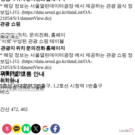
* 해당 정보는 서울열린데이터광장 에서 제공하는 관광 음식 정
보입니다. (https://data.seoul.go.kr/dataList/OA-
21054/S/1/datasetView.do)
관광 쇼핑
관광지, 위치, 문의전화, 홈페이
확대
축소
지로 구성된 관광 쇼핑 테이블
관광지
위치
문의전화
홈페이지
* 해당 정보는 서울열린데이터광장 에서 제공하는 관광 쇼핑 정
보입니다. (https://data.seoul.go.kr/dataList/OA-
21053/S/1/datasetView.do)
교통편 안내
위치 및 교통 안내
지하철
위치안내
5호선 서대문역 5번출구, 1,2호선 시청역 1번출구
카카오맵
스마트 서울맵
250m
버스
간선
472, 402