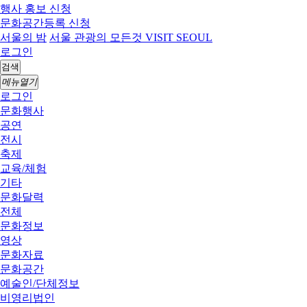
행사 홍보 신청
문화공간등록 신청
서울의 밤
서울 관광의 모든것 VISIT SEOUL
로그인
검색
메뉴열기
로그인
문화행사
공연
전시
축제
교육/체험
기타
문화달력
전체
문화정보
영상
문화자료
문화공간
예술인/단체정보
비영리법인