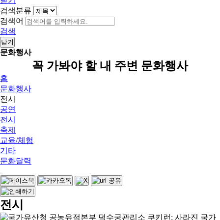
닫기
검색분류
검색어
검색
닫기
문화행사
꼭 가봐야 할 내 주변 문화행사
홈
문화행사
전시
공연
전시
축제
교육/체험
기타
문화달력
전시