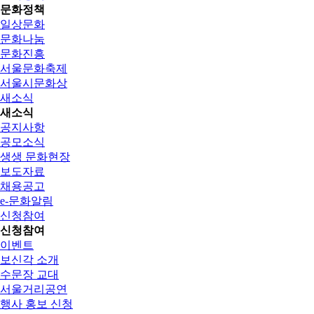
문화정책
일상문화
문화나눔
문화진흥
서울문화축제
서울시문화상
새소식
새소식
공지사항
공모소식
생생 문화현장
보도자료
채용공고
e-문화알림
신청참여
신청참여
이벤트
보신각 소개
수문장 교대
서울거리공연
행사 홍보 신청