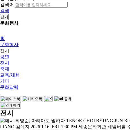
검색어
검색
닫기
문화행사
홈
문화행사
전시
공연
전시
축제
교육/체험
기타
문화달력
전시