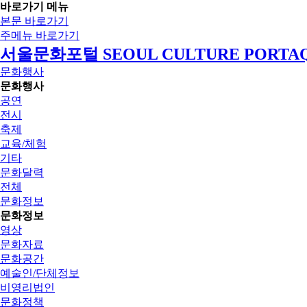
바로가기 메뉴
본문 바로가기
주메뉴 바로가기
서울문화포털 SEOUL CULTURE PORTA
문화행사
문화행사
공연
전시
축제
교육/체험
기타
문화달력
전체
문화정보
문화정보
영상
문화자료
문화공간
예술인/단체정보
비영리법인
문화정책