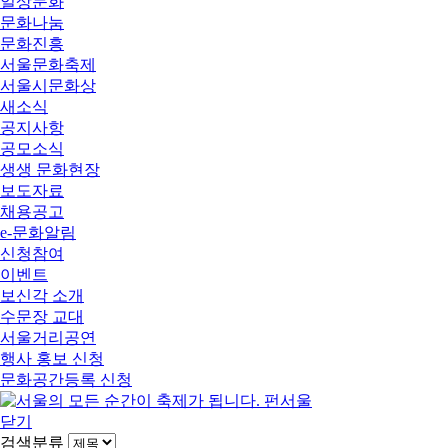
일상문화
문화나눔
문화진흥
서울문화축제
서울시문화상
새소식
공지사항
공모소식
생생 문화현장
보도자료
채용공고
e-문화알림
신청참여
이벤트
보신각 소개
수문장 교대
서울거리공연
행사 홍보 신청
문화공간등록 신청
닫기
검색분류