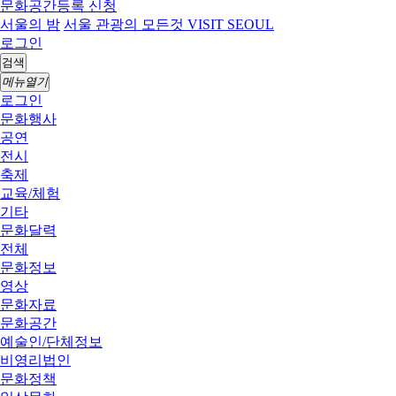
문화공간등록 신청
서울의 밤
서울 관광의 모든것 VISIT SEOUL
로그인
검색
메뉴열기
로그인
문화행사
공연
전시
축제
교육/체험
기타
문화달력
전체
문화정보
영상
문화자료
문화공간
예술인/단체정보
비영리법인
문화정책