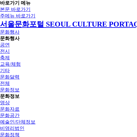
바로가기 메뉴
본문 바로가기
주메뉴 바로가기
서울문화포털 SEOUL CULTURE PORTA
문화행사
문화행사
공연
전시
축제
교육/체험
기타
문화달력
전체
문화정보
문화정보
영상
문화자료
문화공간
예술인/단체정보
비영리법인
문화정책