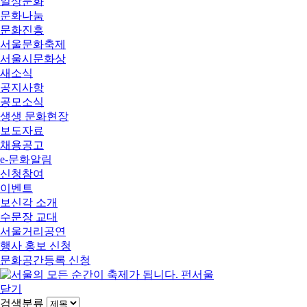
일상문화
문화나눔
문화진흥
서울문화축제
서울시문화상
새소식
공지사항
공모소식
생생 문화현장
보도자료
채용공고
e-문화알림
신청참여
이벤트
보신각 소개
수문장 교대
서울거리공연
행사 홍보 신청
문화공간등록 신청
닫기
검색분류