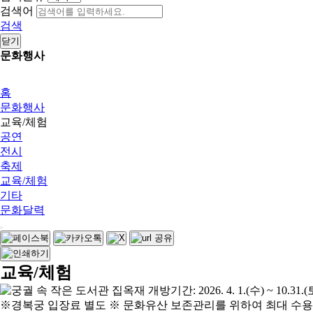
검색어
검색
닫기
문화행사
홈
문화행사
교육/체험
공연
전시
축제
교육/체험
기타
문화달력
교육/체험