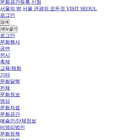
문화공간등록 신청
서울의 밤
서울 관광의 모든것 VISIT SEOUL
로그인
검색
메뉴열기
로그인
문화행사
공연
전시
축제
교육/체험
기타
문화달력
전체
문화정보
영상
문화자료
문화공간
예술인/단체정보
비영리법인
문화정책