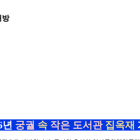
개방
6년
궁궐
속
작은 도서관
집옥재