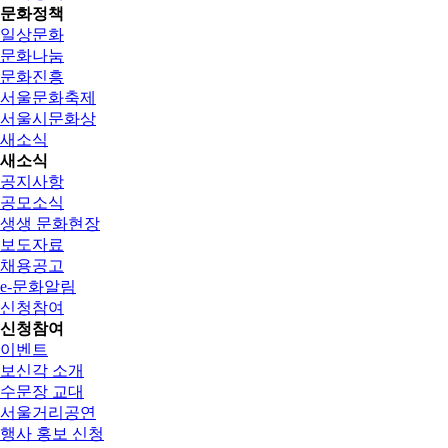
문화정책
일상문화
문화나눔
문화진흥
서울문화축제
서울시문화상
새소식
새소식
공지사항
공모소식
생생 문화현장
보도자료
채용공고
e-문화알림
신청참여
신청참여
이벤트
보신각 소개
수문장 교대
서울거리공연
행사 홍보 신청