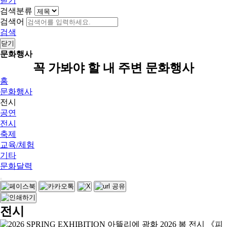
닫기
검색분류
검색어
검색
닫기
문화행사
꼭 가봐야 할 내 주변 문화행사
홈
문화행사
전시
공연
전시
축제
교육/체험
기타
문화달력
전시