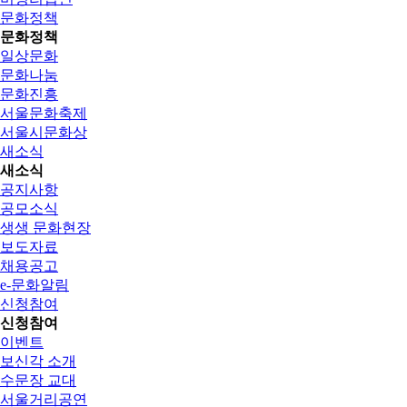
문화정책
문화정책
일상문화
문화나눔
문화진흥
서울문화축제
서울시문화상
새소식
새소식
공지사항
공모소식
생생 문화현장
보도자료
채용공고
e-문화알림
신청참여
신청참여
이벤트
보신각 소개
수문장 교대
서울거리공연