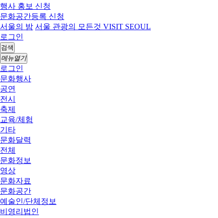
행사 홍보 신청
문화공간등록 신청
서울의 밤
서울 관광의 모든것 VISIT SEOUL
로그인
검색
메뉴열기
로그인
문화행사
공연
전시
축제
교육/체험
기타
문화달력
전체
문화정보
영상
문화자료
문화공간
예술인/단체정보
비영리법인