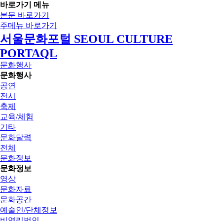
바로가기 메뉴
본문 바로가기
주메뉴 바로가기
서울문화포털 SEOUL CULTURE
PORTAQL
문화행사
문화행사
공연
전시
축제
교육/체험
기타
문화달력
전체
문화정보
문화정보
영상
문화자료
문화공간
예술인/단체정보
비영리법인