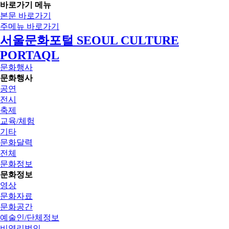
바로가기 메뉴
본문 바로가기
주메뉴 바로가기
서울문화포털 SEOUL CULTURE
PORTAQL
문화행사
문화행사
공연
전시
축제
교육/체험
기타
문화달력
전체
문화정보
문화정보
영상
문화자료
문화공간
예술인/단체정보
비영리법인