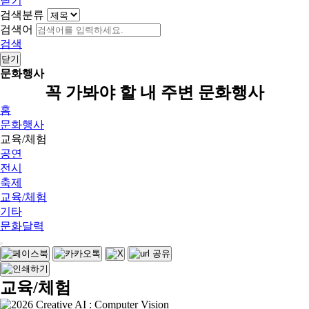
닫기
검색분류
검색어
검색
닫기
문화행사
꼭 가봐야 할 내 주변 문화행사
홈
문화행사
교육/체험
공연
전시
축제
교육/체험
기타
문화달력
교육/체험