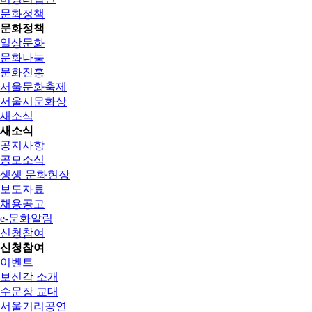
문화정책
문화정책
일상문화
문화나눔
문화진흥
서울문화축제
서울시문화상
새소식
새소식
공지사항
공모소식
생생 문화현장
보도자료
채용공고
e-문화알림
신청참여
신청참여
이벤트
보신각 소개
수문장 교대
서울거리공연