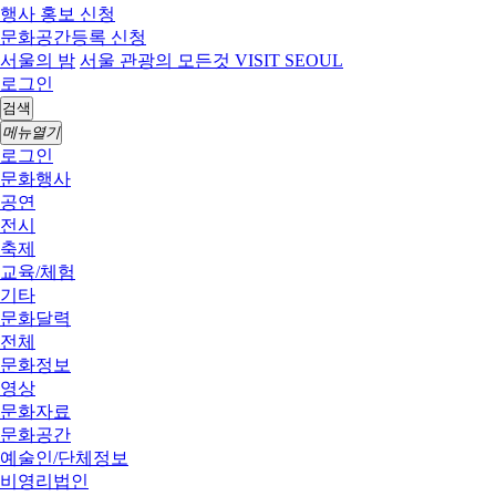
행사 홍보 신청
문화공간등록 신청
서울의 밤
서울 관광의 모든것 VISIT SEOUL
로그인
검색
메뉴열기
로그인
문화행사
공연
전시
축제
교육/체험
기타
문화달력
전체
문화정보
영상
문화자료
문화공간
예술인/단체정보
비영리법인