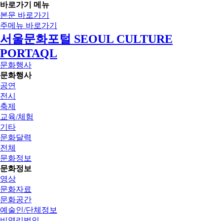
바로가기 메뉴
본문 바로가기
주메뉴 바로가기
서울문화포털 SEOUL CULTURE
PORTAQL
문화행사
문화행사
공연
전시
축제
교육/체험
기타
문화달력
전체
문화정보
문화정보
영상
문화자료
문화공간
예술인/단체정보
비영리법인