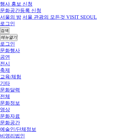
행사 홍보 신청
문화공간등록 신청
서울의 밤
서울 관광의 모든것 VISIT SEOUL
로그인
검색
메뉴열기
로그인
문화행사
공연
전시
축제
교육/체험
기타
문화달력
전체
문화정보
영상
문화자료
문화공간
예술인/단체정보
비영리법인