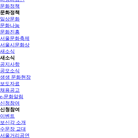
문화정책
문화정책
일상문화
문화나눔
문화진흥
서울문화축제
서울시문화상
새소식
새소식
공지사항
공모소식
생생 문화현장
보도자료
채용공고
e-문화알림
신청참여
신청참여
이벤트
보신각 소개
수문장 교대
서울거리공연