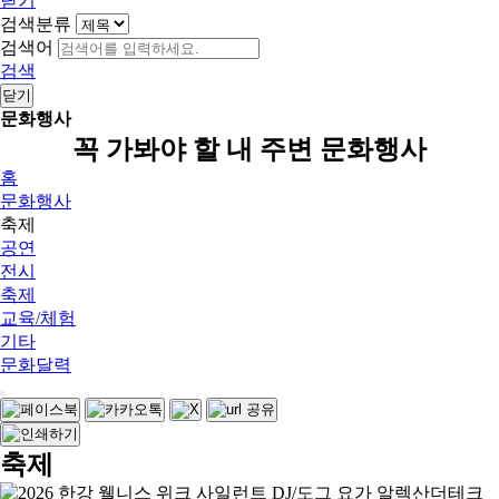
닫기
검색분류
검색어
검색
닫기
문화행사
꼭 가봐야 할 내 주변 문화행사
홈
문화행사
축제
공연
전시
축제
교육/체험
기타
문화달력
축제