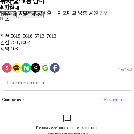
교통편 안내
위치 및 교통 안내
지하철
위치안내
5호선 여의나루역 2번 출구 마포대교 방향 공원 진입
카카오맵
스마트 서울맵
250m
버스
지선
5615, 5618, 5713, 7613
간선
753 ,1002
광역
108