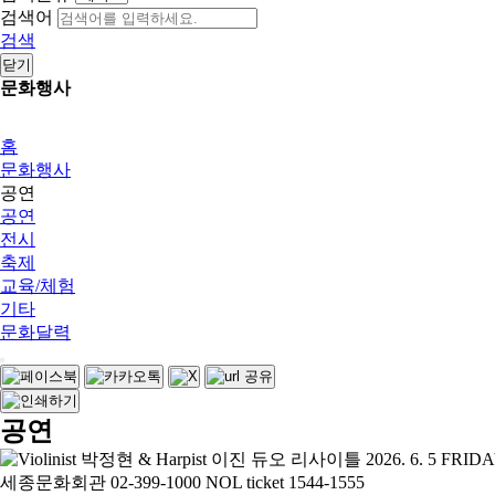
검색어
검색
닫기
문화행사
홈
문화행사
공연
공연
전시
축제
교육/체험
기타
문화달력
공연