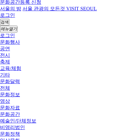
문화공간등록 신청
서울의 밤
서울 관광의 모든것 VISIT SEOUL
로그인
검색
메뉴열기
로그인
문화행사
공연
전시
축제
교육/체험
기타
문화달력
전체
문화정보
영상
문화자료
문화공간
예술인/단체정보
비영리법인
문화정책