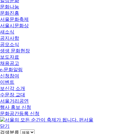
일상문화
문화나눔
문화진흥
서울문화축제
서울시문화상
새소식
공지사항
공모소식
생생 문화현장
보도자료
채용공고
e-문화알림
신청참여
이벤트
보신각 소개
수문장 교대
서울거리공연
행사 홍보 신청
문화공간등록 신청
닫기
검색분류