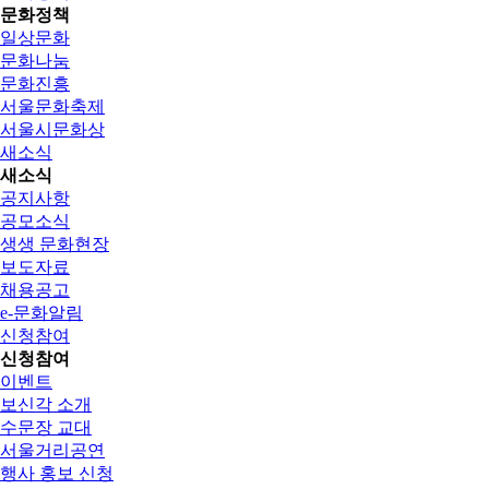
문화정책
일상문화
문화나눔
문화진흥
서울문화축제
서울시문화상
새소식
새소식
공지사항
공모소식
생생 문화현장
보도자료
채용공고
e-문화알림
신청참여
신청참여
이벤트
보신각 소개
수문장 교대
서울거리공연
행사 홍보 신청