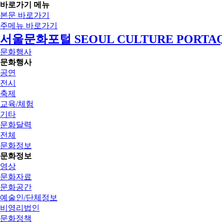
바로가기 메뉴
본문 바로가기
주메뉴 바로가기
서울문화포털 SEOUL CULTURE PORTA
문화행사
문화행사
공연
전시
축제
교육/체험
기타
문화달력
전체
문화정보
문화정보
영상
문화자료
문화공간
예술인/단체정보
비영리법인
문화정책