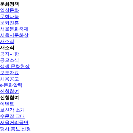
문화정책
일상문화
문화나눔
문화진흥
서울문화축제
서울시문화상
새소식
새소식
공지사항
공모소식
생생 문화현장
보도자료
채용공고
e-문화알림
신청참여
신청참여
이벤트
보신각 소개
수문장 교대
서울거리공연
행사 홍보 신청