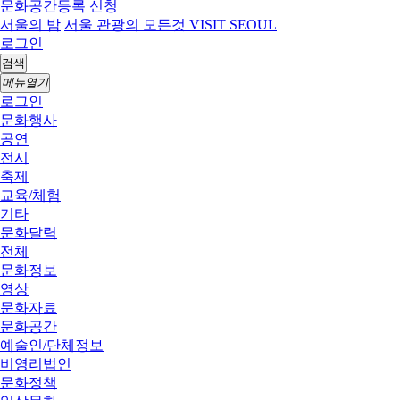
문화공간등록 신청
서울의 밤
서울 관광의 모든것 VISIT SEOUL
로그인
검색
메뉴열기
로그인
문화행사
공연
전시
축제
교육/체험
기타
문화달력
전체
문화정보
영상
문화자료
문화공간
예술인/단체정보
비영리법인
문화정책