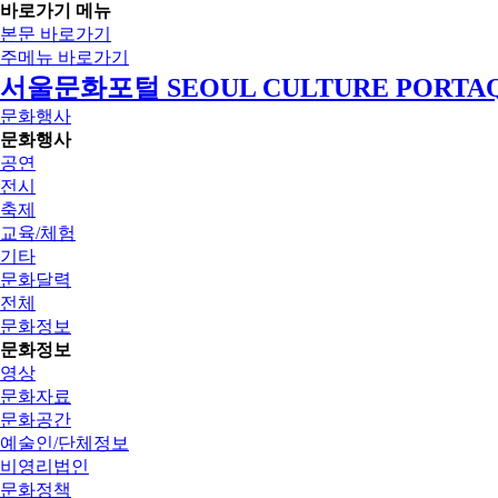
바로가기 메뉴
본문 바로가기
주메뉴 바로가기
서울문화포털 SEOUL CULTURE PORTA
문화행사
문화행사
공연
전시
축제
교육/체험
기타
문화달력
전체
문화정보
문화정보
영상
문화자료
문화공간
예술인/단체정보
비영리법인
문화정책