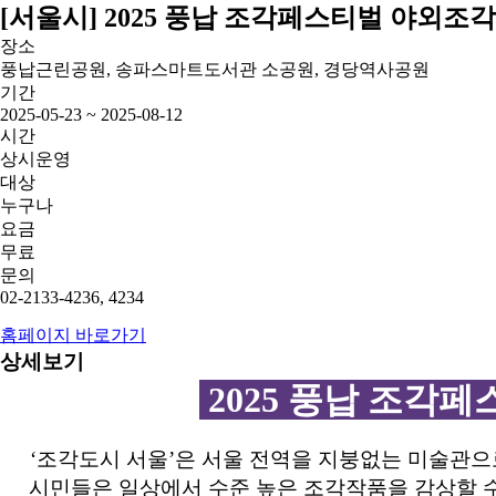
[서울시] 2025 풍납 조각페스티벌 야외조
장소
풍납근린공원, 송파스마트도서관 소공원, 경당역사공원
기간
2025-05-23 ~ 2025-08-12
시간
상시운영
대상
누구나
요금
무료
문의
02-2133-4236, 4234
홈페이지 바로가기
상세보기
2025 풍납 조각
‘조각도시 서울’은 서울 전역을 지붕없는 미술관으
시민들은 일상에서 수준 높은 조각작품을 감상할 수