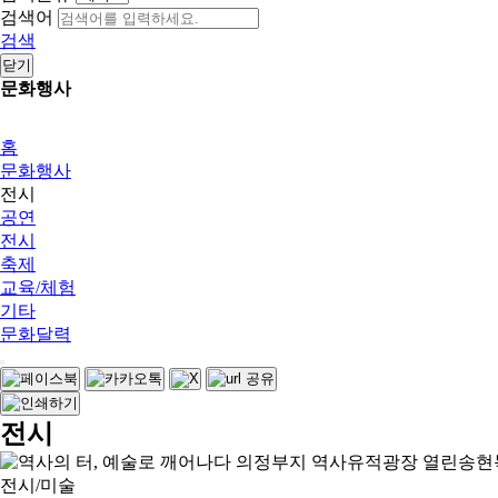
검색어
검색
닫기
문화행사
홈
문화행사
전시
공연
전시
축제
교육/체험
기타
문화달력
전시
전시/미술