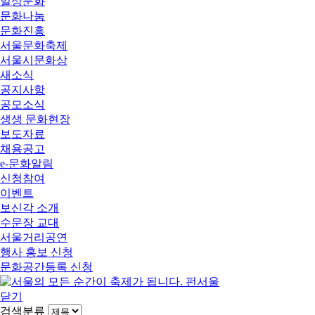
일상문화
문화나눔
문화진흥
서울문화축제
서울시문화상
새소식
공지사항
공모소식
생생 문화현장
보도자료
채용공고
e-문화알림
신청참여
이벤트
보신각 소개
수문장 교대
서울거리공연
행사 홍보 신청
문화공간등록 신청
닫기
검색분류