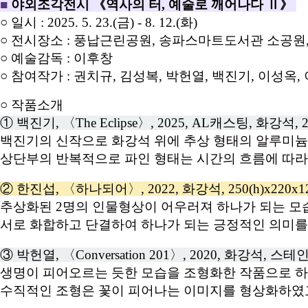
■
야외조각전시 《역사의 터, 예술로 깨어나다 Ⅱ》
○ 일시 : 2025. 5. 23.(금) - 8. 12.(화)
○ 전시장소 : 풍납근린공원, 송파스마트도서관 소공
○ 예술감독 : 이후창
○ 참여작가 : 권치규, 김성복, 박헌열, 백진기, 이성옥,
○ 작품소개
① 백진기, 〈The Eclipse〉, 2025, AL캐스팅, 화강석, 2
백진기의 신작으로 화강석 위에 추상 형태의 알루미늄
상단부의 반복적으로 파인 형태는 시간의 흐름에 따라
② 한진섭, 〈하나되어〉, 2022, 화강석, 250(h)x220x1
추상화된 2명의 인물형상이 어우러져 하나가 되는 모
서로 화합하고 단결하여 하나가 되는 긍정적인 의미를
③ 박헌열, 〈Conversation 201〉, 2020, 화강석, 스테
생명이 피어오르는 듯한 모습을 조형화한 작품으로 
수직적인 조형은 꽃이 피어나는 이미지를 형상화하였