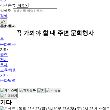
닫기
검색분류
검색어
검색
닫기
문화행사
꼭 가봐야 할 내 주변 문화행사
홈
문화행사
기타
공연
전시
축제
교육/체험
기타
문화달력
기타