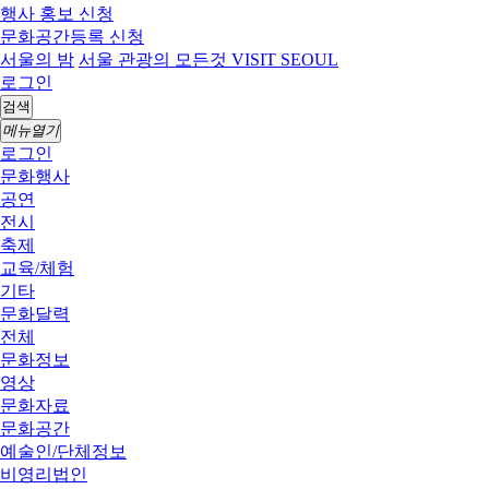
행사 홍보 신청
문화공간등록 신청
서울의 밤
서울 관광의 모든것 VISIT SEOUL
로그인
검색
메뉴열기
로그인
문화행사
공연
전시
축제
교육/체험
기타
문화달력
전체
문화정보
영상
문화자료
문화공간
예술인/단체정보
비영리법인