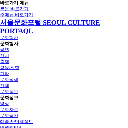
바로가기 메뉴
본문 바로가기
주메뉴 바로가기
서울문화포털 SEOUL CULTURE
PORTAQL
문화행사
문화행사
공연
전시
축제
교육/체험
기타
문화달력
전체
문화정보
문화정보
영상
문화자료
문화공간
예술인/단체정보
비영리법인