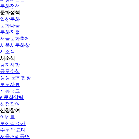
문화정책
문화정책
일상문화
문화나눔
문화진흥
서울문화축제
서울시문화상
새소식
새소식
공지사항
공모소식
생생 문화현장
보도자료
채용공고
e-문화알림
신청참여
신청참여
이벤트
보신각 소개
수문장 교대
서울거리공연