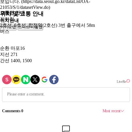
보입니다. (https://data.seoul.go.kr/dataList/OA-
21053/S/1/datasetView.do)
교통편 안내
위치 및 교통 안내
지하철
위치안내
2호선, 6호선, 합정역(2호선) 3번 출구에서 58m
카카오맵
스마트 서울맵
250m
버스
순환
마포16
지선
271
간선
1400, 1500