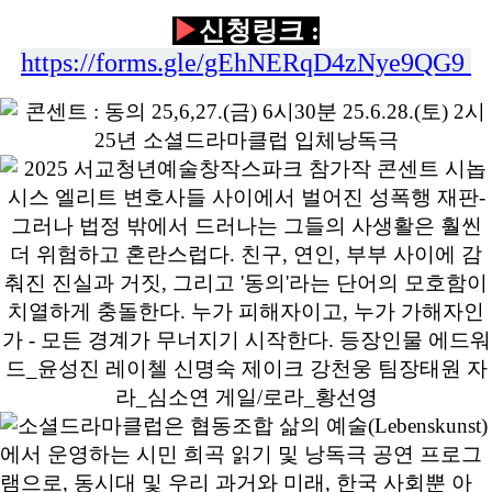
▶
신청링크 :
https://forms.gle/gEhNERqD4zNye9QG9