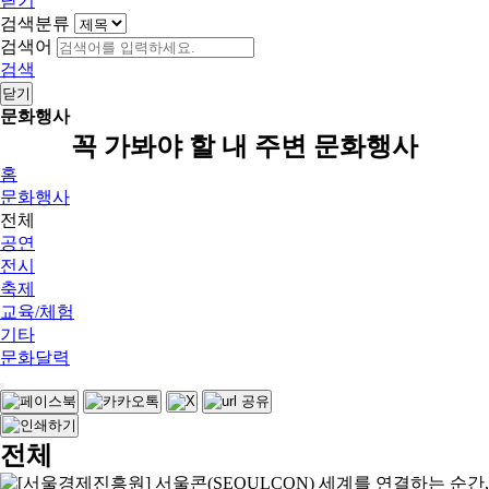
닫기
검색분류
검색어
검색
닫기
문화행사
꼭 가봐야 할 내 주변 문화행사
홈
문화행사
전체
공연
전시
축제
교육/체험
기타
문화달력
전체