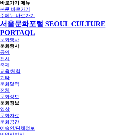
바로가기 메뉴
본문 바로가기
주메뉴 바로가기
서울문화포털 SEOUL CULTURE
PORTAQL
문화행사
문화행사
공연
전시
축제
교육/체험
기타
문화달력
전체
문화정보
문화정보
영상
문화자료
문화공간
예술인/단체정보
비영리법인