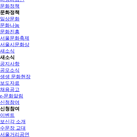
문화정책
문화정책
일상문화
문화나눔
문화진흥
서울문화축제
서울시문화상
새소식
새소식
공지사항
공모소식
생생 문화현장
보도자료
채용공고
e-문화알림
신청참여
신청참여
이벤트
보신각 소개
수문장 교대
서울거리공연