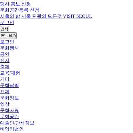
행사 홍보 신청
문화공간등록 신청
서울의 밤
서울 관광의 모든것 VISIT SEOUL
로그인
검색
메뉴열기
로그인
문화행사
공연
전시
축제
교육/체험
기타
문화달력
전체
문화정보
영상
문화자료
문화공간
예술인/단체정보
비영리법인