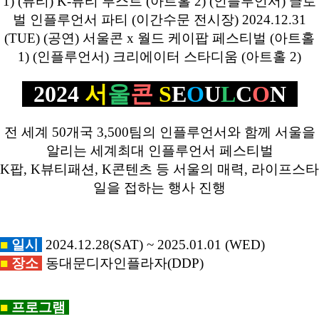
2024
서
울
콘
S
E
O
U
L
C
O
N
전 세계 50개국 3,500팀의 인플루언서와 함께 서울을
알리는 세계최대 인플루언서 페스티벌
K팝, K뷰티패션, K콘텐츠 등 서울의 매력, 라이프스타
일을 접하는 행사 진행
■
일시
2024.12.28(SAT) ~ 2025.01.01 (WED)
■
장소
동대문디자인플라자(DDP)
■
프로그램