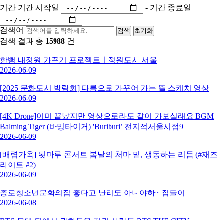
기간
기간 시작일
-
기간 종료일
검색어
검색
초기화
검색 결과 총
15988
건
한뼘 내정원 가꾸기 프로젝트ㅣ정원도시 서울
2026-06-09
[2025 문화도시 박람회] 다름으로 가꾸어 가는 뜰 스케치 영상
2026-06-09
[4K Drone]이미 끝났지만 영상으로라도 같이 가보실래요 BGM
Balming Tiger (바밍타이거) 'Buriburi’ 전지적서울시점9
2026-06-09
[배렴가옥] 툇마루 콘서트 봄날의 처마 밑, 생동하는 리듬 (#재즈
라이트 #2)
2026-06-09
종로청소년문화의집 좋다고 난리도 아니야하~ 집들이
2026-06-08