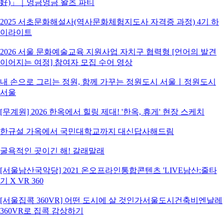
好)」｜엉금엉금 왈츠 파티
2025 서초문화해설사(역사문화체험지도사 자격증 과정) 4기 하
이라이트
2026 서울 문화예술교육 지원사업 자치구 협력형 [언어의 발견
이어지는 여정] 참여자 모집 수어 영상
내 손으로 그리는 정원, 함께 가꾸는 정원도시 서울ㅣ정원도시
서울
[무계원] 2026 한옥에서 힐링 제대! '한옥, 휴게' 현장 스케치
한규설 가옥에서 국민대학교까지 대신답사해드림
굴욕적인 곳이긴 해! 갈래말래
[서울남산국악당] 2021 온오프라인통합콘텐츠 'LIVE남산:줄타
기 X VR 360
[서울집콕 360VR] 어떤 도시에 살 것인가서울도시건축비엔날레
360VR로 집콕 감상하기