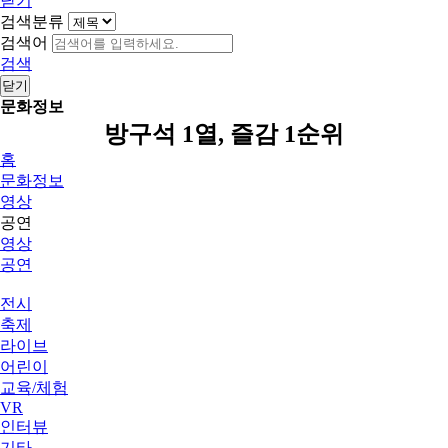
닫기
검색분류
검색어
검색
닫기
문화정보
방구석 1열, 즐감 1순위
홈
문화정보
영상
공연
영상
공연
전시
축제
라이브
어린이
교육/체험
VR
인터뷰
기타