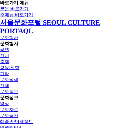
바로가기 메뉴
본문 바로가기
주메뉴 바로가기
서울문화포털 SEOUL CULTURE
PORTAQL
문화행사
문화행사
공연
전시
축제
교육/체험
기타
문화달력
전체
문화정보
문화정보
영상
문화자료
문화공간
예술인/단체정보
비영리법인