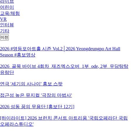
라이브
어린이
교육/체험
VR
인터뷰
기타
이전
2026 #영등포아트홀 시즌 Vol.2│2026 Yeongdeungpo Art Hall
Season #홍보영상
2026_골목 바이브 4회차_재즈엑스오버_1부_ode, 2부_우당탕탕
유랑단
연극 '세기의 사나이' 홍보 스팟
접근성 높은 뮤지컬 '극장의 마법사'
2026 성동 꿈의 무용단 [홍보단 12기]
[하이라이트] 2026 브런치 콘서트 아트리움 '국립오페라단 국립
오페라스튜디오'