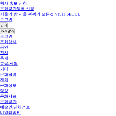
행사 홍보 신청
문화공간등록 신청
서울의 밤
서울 관광의 모든것 VISIT SEOUL
로그인
검색
메뉴열기
로그인
문화행사
공연
전시
축제
교육/체험
기타
문화달력
전체
문화정보
영상
문화자료
문화공간
예술인/단체정보
비영리법인