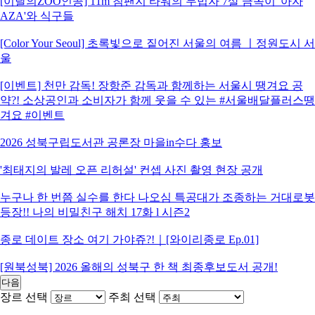
[이달의ZOO인공] 11m 침팬지 타워의 무법자 7살 금쪽이 '아자
AZA'와 식구들
[Color Your Seoul] 초록빛으로 짙어진 서울의 여름 ㅣ정원도시 서
울
[이벤트] 천만 감독! 장항준 감독과 함께하는 서울시 땡겨요 공
약?! 소상공인과 소비자가 함께 웃을 수 있는 #서울배달플러스땡
겨요 #이벤트
2026 성북구립도서관 공론장 마을in수다 홍보
'최태지의 발레 오픈 리허설' 컨셉 사진 촬영 현장 공개
누구나 한 번쯤 실수를 한다 나오심 특공대가 조종하는 거대로봇
등장!! 나의 비밀친구 해치 17화 l 시즌2
종로 데이트 장소 여기 가야쥬?!｜[와이리종로 Ep.01]
[원북성북] 2026 올해의 성북구 한 책 최종후보도서 공개!
다음
장르 선택
주최 선택