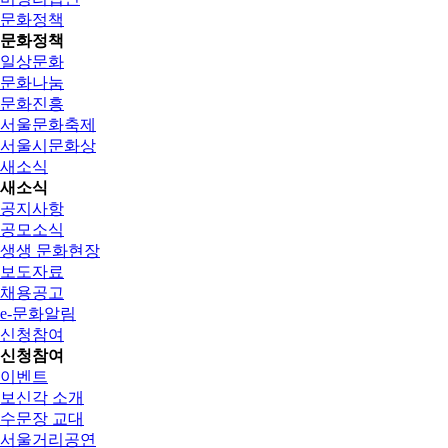
문화정책
문화정책
일상문화
문화나눔
문화진흥
서울문화축제
서울시문화상
새소식
새소식
공지사항
공모소식
생생 문화현장
보도자료
채용공고
e-문화알림
신청참여
신청참여
이벤트
보신각 소개
수문장 교대
서울거리공연