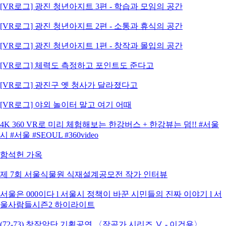
[VR로그] 광진 청년아지트 3편 - 학습과 모임의 공간
[VR로그] 광진 청년아지트 2편 - 소통과 휴식의 공간
[VR로그] 광진 청년아지트 1편 - 창작과 몰입의 공간
[VR로그] 체력도 측정하고 포인트도 준다고
[VR로그] 광진구 옛 청사가 달라졌다고
[VR로그] 야외 놀이터 말고 여기 어때
4K 360 VR로 미리 체험해보는 한강버스 + 한강뷰는 덤!! #서울
시 #서울 #SEOUL #360video
함석헌 가옥
제 7회 서울식물원 식재설계공모전 작가 인터뷰
서울은 000이다 l 서울시 정책이 바꾼 시민들의 진짜 이야기 l 서
울사람들시즌2 하이라이트
(72-73) 창작악단 기획공연 〈작곡가 시리즈 Ⅴ - 이건용〉