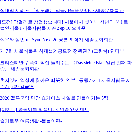
실내악 시리즈 〈일노래〉 작곡가들을 만나다 세종문화회관
[도전] 막걸리로 창업했습니다! 서울에서 빚어낸 청년의 꿈 l 로
컬인서울 l 서울사람들 시즌2 ep.10 오예준
여유와 설빈 on Sync Next 26 공연 제작기 세종문화회관
제 7회 서울식물원 식재설계공모전 정원관리(그린썸) 인터뷰
크리스티안 슈푹이 직접 들려주는 〈Das siebte Blau 일곱 번째 파
랑〉 세종문화회관
혼자였던 일상에 찾아온 따뜻한 안부 l 동행가게 l 서울사람들 시
즌2 ep.09 김금연
2026 젊은국악 단장 쇼케이스 내일을 만들어가는 5팀
[이벤트] 종돌이를 찾습니다! 인증샷 이벤트
슬기로운 여름생활 -물놀이편-