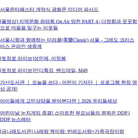
서울윈터페스타 개막식 광화문 미디어 파사드
[풀영상] 지역문화 좌담회 On Air 양천 PART 4 | 다정함과 꿋꿋함
으로 마을을 일구는 이웃들
서울시향과 함께하는 미라클(美樂Classic) 서울 - 그래도 크리스
마스 온라인 생중계
[토정로 라이브]성민제, 이정봉
[토정로 라이브]인디특집_밴드데일, M49
가산도서관 ｜ 오늘을 쓰다 - 어린이 기자단 ｜ 프로그램 현장 영
상 공개!
아이들에게 고민상담을 받아본다면｜2026 우리들세상
어린이날 눈치게임 종결! 스마트한 부모님들의 원픽은 DDP l
DDP 뉴스레터
[금나래도서관] 나래랑 책이랑: 반려도서랑+가족극장이랑