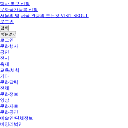
행사 홍보 신청
문화공간등록 신청
서울의 밤
서울 관광의 모든것 VISIT SEOUL
로그인
검색
메뉴열기
로그인
문화행사
공연
전시
축제
교육/체험
기타
문화달력
전체
문화정보
영상
문화자료
문화공간
예술인/단체정보
비영리법인