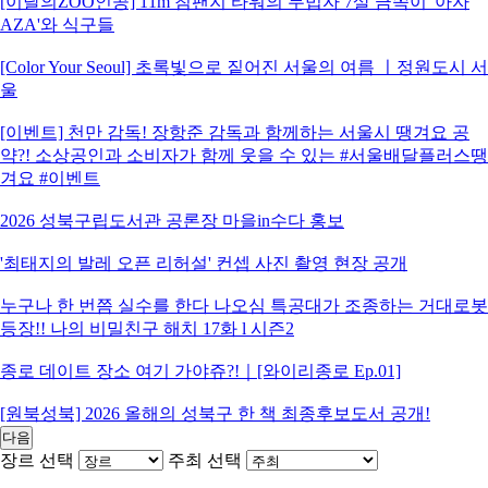
[이달의ZOO인공] 11m 침팬지 타워의 무법자 7살 금쪽이 '아자
AZA'와 식구들
[Color Your Seoul] 초록빛으로 짙어진 서울의 여름 ㅣ정원도시 서
울
[이벤트] 천만 감독! 장항준 감독과 함께하는 서울시 땡겨요 공
약?! 소상공인과 소비자가 함께 웃을 수 있는 #서울배달플러스땡
겨요 #이벤트
2026 성북구립도서관 공론장 마을in수다 홍보
'최태지의 발레 오픈 리허설' 컨셉 사진 촬영 현장 공개
누구나 한 번쯤 실수를 한다 나오심 특공대가 조종하는 거대로봇
등장!! 나의 비밀친구 해치 17화 l 시즌2
종로 데이트 장소 여기 가야쥬?!｜[와이리종로 Ep.01]
[원북성북] 2026 올해의 성북구 한 책 최종후보도서 공개!
다음
장르 선택
주최 선택