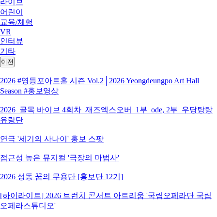
라이브
어린이
교육/체험
VR
인터뷰
기타
이전
2026 #영등포아트홀 시즌 Vol.2│2026 Yeongdeungpo Art Hall
Season #홍보영상
2026_골목 바이브 4회차_재즈엑스오버_1부_ode, 2부_우당탕탕
유랑단
연극 '세기의 사나이' 홍보 스팟
접근성 높은 뮤지컬 '극장의 마법사'
2026 성동 꿈의 무용단 [홍보단 12기]
[하이라이트] 2026 브런치 콘서트 아트리움 '국립오페라단 국립
오페라스튜디오'