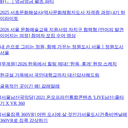
好)」｜엉금엉금 왈츠 파티
2025 서초문화해설사(역사문화체험지도사 자격증 과정) 4기 하
이라이트
2026 서울 문화예술교육 지원사업 자치구 협력형 [언어의 발견
이어지는 여정] 참여자 모집 수어 영상
내 손으로 그리는 정원, 함께 가꾸는 정원도시 서울ㅣ정원도시
서울
[무계원] 2026 한옥에서 힐링 제대! '한옥, 휴게' 현장 스케치
한규설 가옥에서 국민대학교까지 대신답사해드림
굴욕적인 곳이긴 해! 갈래말래
[서울남산국악당] 2021 온오프라인통합콘텐츠 'LIVE남산:줄타
기 X VR 360
[서울집콕 360VR] 어떤 도시에 살 것인가서울도시건축비엔날레
360VR로 집콕 감상하기