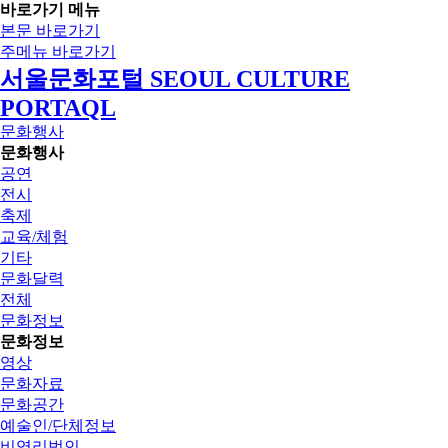
바로가기 메뉴
본문 바로가기
주메뉴 바로가기
서울문화포털 SEOUL CULTURE
PORTAQL
문화행사
문화행사
공연
전시
축제
교육/체험
기타
문화달력
전체
문화정보
문화정보
영상
문화자료
문화공간
예술인/단체정보
비영리법인