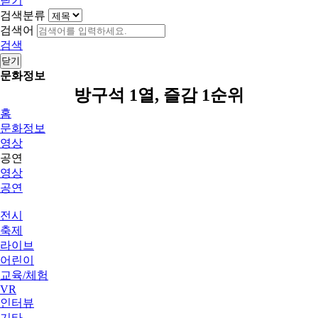
닫기
검색분류
검색어
검색
닫기
문화정보
방구석 1열, 즐감 1순위
홈
문화정보
영상
공연
영상
공연
전시
축제
라이브
어린이
교육/체험
VR
인터뷰
기타