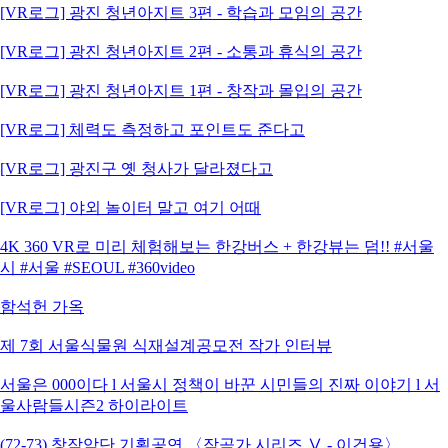
[VR로그] 광진 청년아지트 3편 - 학습과 모임의 공간
[VR로그] 광진 청년아지트 2편 - 소통과 휴식의 공간
[VR로그] 광진 청년아지트 1편 - 창작과 몰입의 공간
[VR로그] 체력도 측정하고 포인트도 준다고
[VR로그] 광진구 옛 청사가 달라졌다고
[VR로그] 야외 놀이터 말고 여기 어때
4K 360 VR로 미리 체험해보는 한강버스 + 한강뷰는 덤!! #서울
시 #서울 #SEOUL #360video
함석헌 가옥
제 7회 서울식물원 식재설계공모전 작가 인터뷰
서울은 000이다 l 서울시 정책이 바꾼 시민들의 진짜 이야기 l 서
울사람들시즌2 하이라이트
(72-73) 창작악단 기획공연 〈작곡가 시리즈 Ⅴ - 이건용〉