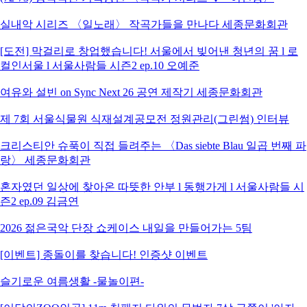
실내악 시리즈 〈일노래〉 작곡가들을 만나다 세종문화회관
[도전] 막걸리로 창업했습니다! 서울에서 빚어낸 청년의 꿈 l 로
컬인서울 l 서울사람들 시즌2 ep.10 오예준
여유와 설빈 on Sync Next 26 공연 제작기 세종문화회관
제 7회 서울식물원 식재설계공모전 정원관리(그린썸) 인터뷰
크리스티안 슈푹이 직접 들려주는 〈Das siebte Blau 일곱 번째 파
랑〉 세종문화회관
혼자였던 일상에 찾아온 따뜻한 안부 l 동행가게 l 서울사람들 시
즌2 ep.09 김금연
2026 젊은국악 단장 쇼케이스 내일을 만들어가는 5팀
[이벤트] 종돌이를 찾습니다! 인증샷 이벤트
슬기로운 여름생활 -물놀이편-