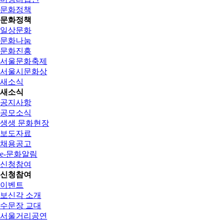
문화정책
문화정책
일상문화
문화나눔
문화진흥
서울문화축제
서울시문화상
새소식
새소식
공지사항
공모소식
생생 문화현장
보도자료
채용공고
e-문화알림
신청참여
신청참여
이벤트
보신각 소개
수문장 교대
서울거리공연