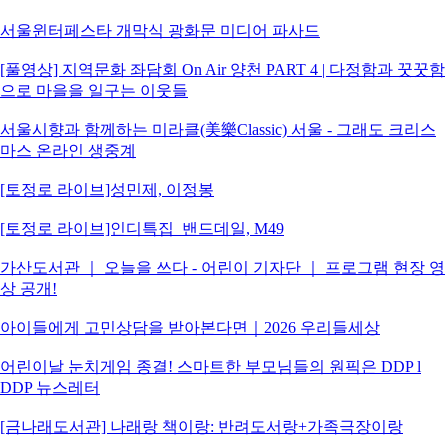
서울윈터페스타 개막식 광화문 미디어 파사드
[풀영상] 지역문화 좌담회 On Air 양천 PART 4 | 다정함과 꿋꿋함
으로 마을을 일구는 이웃들
서울시향과 함께하는 미라클(美樂Classic) 서울 - 그래도 크리스
마스 온라인 생중계
[토정로 라이브]성민제, 이정봉
[토정로 라이브]인디특집_밴드데일, M49
가산도서관 ｜ 오늘을 쓰다 - 어린이 기자단 ｜ 프로그램 현장 영
상 공개!
아이들에게 고민상담을 받아본다면｜2026 우리들세상
어린이날 눈치게임 종결! 스마트한 부모님들의 원픽은 DDP l
DDP 뉴스레터
[금나래도서관] 나래랑 책이랑: 반려도서랑+가족극장이랑