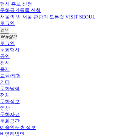
행사 홍보 신청
문화공간등록 신청
서울의 밤
서울 관광의 모든것 VISIT SEOUL
로그인
검색
메뉴열기
로그인
문화행사
공연
전시
축제
교육/체험
기타
문화달력
전체
문화정보
영상
문화자료
문화공간
예술인/단체정보
비영리법인