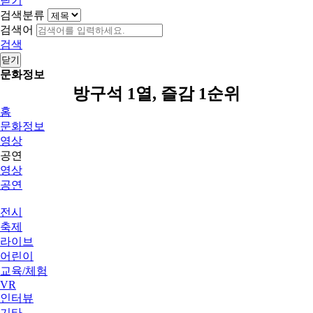
닫기
검색분류
검색어
검색
닫기
문화정보
방구석 1열, 즐감 1순위
홈
문화정보
영상
공연
영상
공연
전시
축제
라이브
어린이
교육/체험
VR
인터뷰
기타