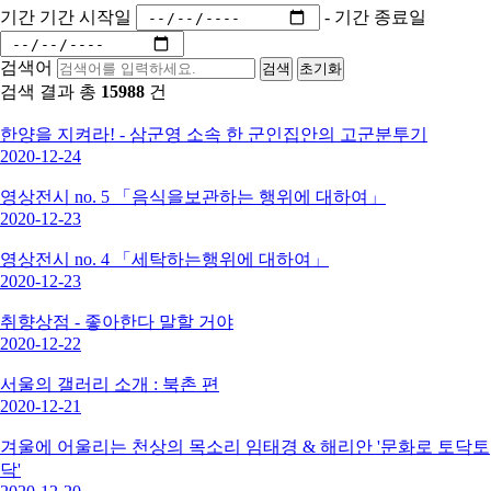
기간
기간 시작일
-
기간 종료일
검색어
검색
초기화
검색 결과 총
15988
건
한양을 지켜라! - 삼군영 소속 한 군인집안의 고군분투기
2020-12-24
영상전시 no. 5 「음식을보관하는 행위에 대하여」
2020-12-23
영상전시 no. 4 「세탁하는행위에 대하여」
2020-12-23
취향상점 - 좋아한다 말할 거야
2020-12-22
서울의 갤러리 소개 : 북촌 편
2020-12-21
겨울에 어울리는 천상의 목소리 임태경 & 해리안 '문화로 토닥토
닥'