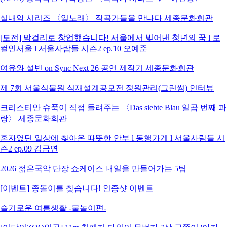
실내악 시리즈 〈일노래〉 작곡가들을 만나다 세종문화회관
[도전] 막걸리로 창업했습니다! 서울에서 빚어낸 청년의 꿈 l 로
컬인서울 l 서울사람들 시즌2 ep.10 오예준
여유와 설빈 on Sync Next 26 공연 제작기 세종문화회관
제 7회 서울식물원 식재설계공모전 정원관리(그린썸) 인터뷰
크리스티안 슈푹이 직접 들려주는 〈Das siebte Blau 일곱 번째 파
랑〉 세종문화회관
혼자였던 일상에 찾아온 따뜻한 안부 l 동행가게 l 서울사람들 시
즌2 ep.09 김금연
2026 젊은국악 단장 쇼케이스 내일을 만들어가는 5팀
[이벤트] 종돌이를 찾습니다! 인증샷 이벤트
슬기로운 여름생활 -물놀이편-