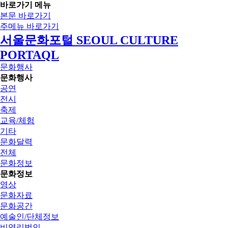
바로가기 메뉴
본문 바로가기
주메뉴 바로가기
서울문화포털 SEOUL CULTURE
PORTAQL
문화행사
문화행사
공연
전시
축제
교육/체험
기타
문화달력
전체
문화정보
문화정보
영상
문화자료
문화공간
예술인/단체정보
비영리법인