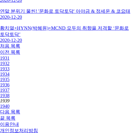
2020-12-20
연말 분위기 물씬! '문화로 토닥토닥' 아야금 & 정세운 & 코요태
2020-12-20
황치열×HYNN(박혜원)×MCND 모두의 취향을 저격할 ‘문화로
토닥토닥’
2020-12-20
처음
목록
이전
목록
1931
1932
1933
1934
1935
1936
1937
1938
1939
1940
다음
목록
끝
목록
이용안내
개인정보처리방침