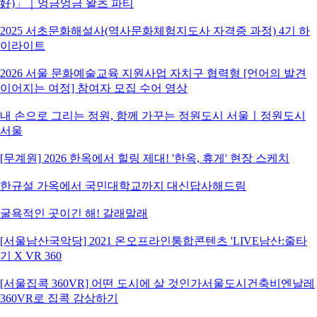
好)」｜엉금엉금 왈츠 파티
2025 서초문화해설사(역사문화체험지도사 자격증 과정) 4기 하
이라이트
2026 서울 문화예술교육 지원사업 자치구 협력형 [언어의 발견
이어지는 여정] 참여자 모집 수어 영상
내 손으로 그리는 정원, 함께 가꾸는 정원도시 서울ㅣ정원도시
서울
[무계원] 2026 한옥에서 힐링 제대! '한옥, 휴게' 현장 스케치
한규설 가옥에서 국민대학교까지 대신답사해드림
굴욕적인 곳이긴 해! 갈래말래
[서울남산국악당] 2021 온오프라인통합콘텐츠 'LIVE남산:줄타
기 X VR 360
[서울집콕 360VR] 어떤 도시에 살 것인가서울도시건축비엔날레
360VR로 집콕 감상하기