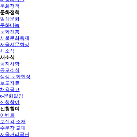
문화정책
문화정책
일상문화
문화나눔
문화진흥
서울문화축제
서울시문화상
새소식
새소식
공지사항
공모소식
생생 문화현장
보도자료
채용공고
e-문화알림
신청참여
신청참여
이벤트
보신각 소개
수문장 교대
서울거리공연