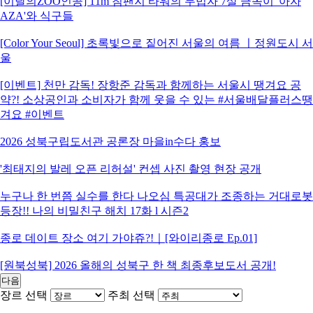
[이달의ZOO인공] 11m 침팬지 타워의 무법자 7살 금쪽이 '아자
AZA'와 식구들
[Color Your Seoul] 초록빛으로 짙어진 서울의 여름 ㅣ정원도시 서
울
[이벤트] 천만 감독! 장항준 감독과 함께하는 서울시 땡겨요 공
약?! 소상공인과 소비자가 함께 웃을 수 있는 #서울배달플러스땡
겨요 #이벤트
2026 성북구립도서관 공론장 마을in수다 홍보
'최태지의 발레 오픈 리허설' 컨셉 사진 촬영 현장 공개
누구나 한 번쯤 실수를 한다 나오심 특공대가 조종하는 거대로봇
등장!! 나의 비밀친구 해치 17화 l 시즌2
종로 데이트 장소 여기 가야쥬?!｜[와이리종로 Ep.01]
[원북성북] 2026 올해의 성북구 한 책 최종후보도서 공개!
다음
장르 선택
주최 선택