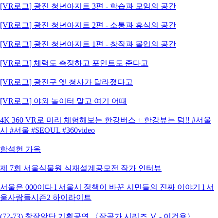
[VR로그] 광진 청년아지트 3편 - 학습과 모임의 공간
[VR로그] 광진 청년아지트 2편 - 소통과 휴식의 공간
[VR로그] 광진 청년아지트 1편 - 창작과 몰입의 공간
[VR로그] 체력도 측정하고 포인트도 준다고
[VR로그] 광진구 옛 청사가 달라졌다고
[VR로그] 야외 놀이터 말고 여기 어때
4K 360 VR로 미리 체험해보는 한강버스 + 한강뷰는 덤!! #서울
시 #서울 #SEOUL #360video
함석헌 가옥
제 7회 서울식물원 식재설계공모전 작가 인터뷰
서울은 000이다 l 서울시 정책이 바꾼 시민들의 진짜 이야기 l 서
울사람들시즌2 하이라이트
(72-73) 창작악단 기획공연 〈작곡가 시리즈 Ⅴ - 이건용〉