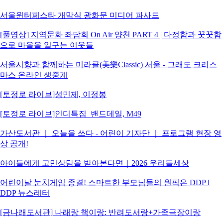
서울윈터페스타 개막식 광화문 미디어 파사드
[풀영상] 지역문화 좌담회 On Air 양천 PART 4 | 다정함과 꿋꿋함
으로 마을을 일구는 이웃들
서울시향과 함께하는 미라클(美樂Classic) 서울 - 그래도 크리스
마스 온라인 생중계
[토정로 라이브]성민제, 이정봉
[토정로 라이브]인디특집_밴드데일, M49
가산도서관 ｜ 오늘을 쓰다 - 어린이 기자단 ｜ 프로그램 현장 영
상 공개!
아이들에게 고민상담을 받아본다면｜2026 우리들세상
어린이날 눈치게임 종결! 스마트한 부모님들의 원픽은 DDP l
DDP 뉴스레터
[금나래도서관] 나래랑 책이랑: 반려도서랑+가족극장이랑