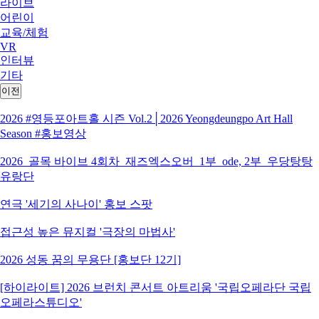
라이브
어린이
교육/체험
VR
인터뷰
기타
이전
2026 #영등포아트홀 시즌 Vol.2│2026 Yeongdeungpo Art Hall
Season #홍보영상
2026_골목 바이브 4회차_재즈엑스오버_1부_ode, 2부_우당탕탕
유랑단
연극 '세기의 사나이' 홍보 스팟
접근성 높은 뮤지컬 '극장의 마법사'
2026 성동 꿈의 무용단 [홍보단 12기]
[하이라이트] 2026 브런치 콘서트 아트리움 '국립오페라단 국립
오페라스튜디오'