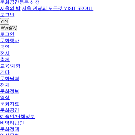
문화공간등록 신청
서울의 밤
서울 관광의 모든것 VISIT SEOUL
로그인
검색
메뉴열기
로그인
문화행사
공연
전시
축제
교육/체험
기타
문화달력
전체
문화정보
영상
문화자료
문화공간
예술인/단체정보
비영리법인
문화정책