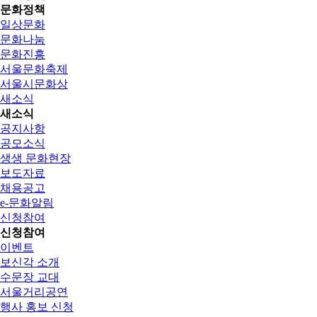
문화정책
일상문화
문화나눔
문화진흥
서울문화축제
서울시문화상
새소식
새소식
공지사항
공모소식
생생 문화현장
보도자료
채용공고
e-문화알림
신청참여
신청참여
이벤트
보신각 소개
수문장 교대
서울거리공연
행사 홍보 신청