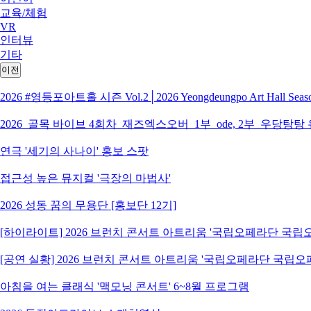
교육/체험
VR
인터뷰
기타
이전
2026 #영등포아트홀 시즌 Vol.2│2026 Yeongdeungpo Art Hall S
2026_골목 바이브 4회차_재즈엑스오버_1부_ode, 2부_우당탕탕
연극 '세기의 사나이' 홍보 스팟
접근성 높은 뮤지컬 '극장의 마법사'
2026 성동 꿈의 무용단 [홍보단 12기]
[하이라이트] 2026 브런치 콘서트 아트리움 '국립오페라단 국
[공연 실황] 2026 브런치 콘서트 아트리움 '국립오페라단 국립
아침을 여는 클래식 '맥모닝 콘서트' 6~8월 프로그램