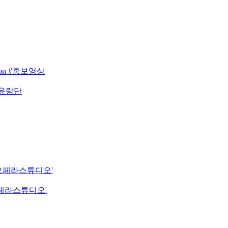
eason #홍보영상
 유랑단
립오페라스튜디오'
오페라스튜디오'