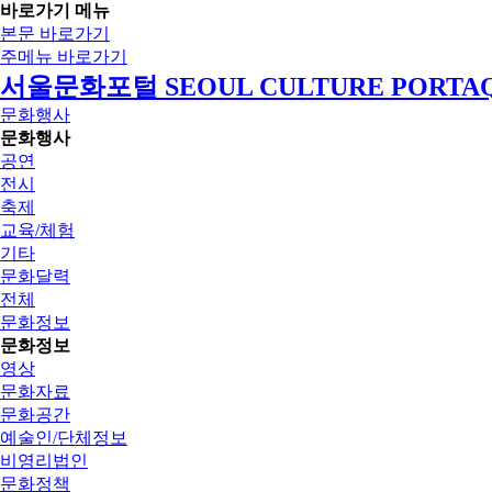
바로가기 메뉴
본문 바로가기
주메뉴 바로가기
서울문화포털 SEOUL CULTURE PORTA
문화행사
문화행사
공연
전시
축제
교육/체험
기타
문화달력
전체
문화정보
문화정보
영상
문화자료
문화공간
예술인/단체정보
비영리법인
문화정책