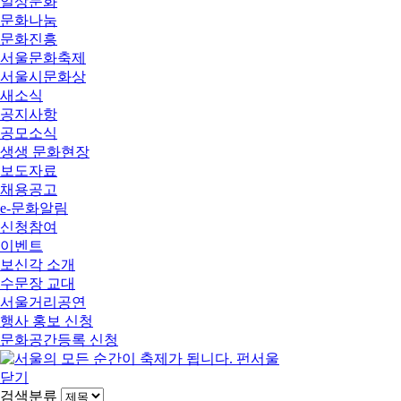
일상문화
문화나눔
문화진흥
서울문화축제
서울시문화상
새소식
공지사항
공모소식
생생 문화현장
보도자료
채용공고
e-문화알림
신청참여
이벤트
보신각 소개
수문장 교대
서울거리공연
행사 홍보 신청
문화공간등록 신청
닫기
검색분류