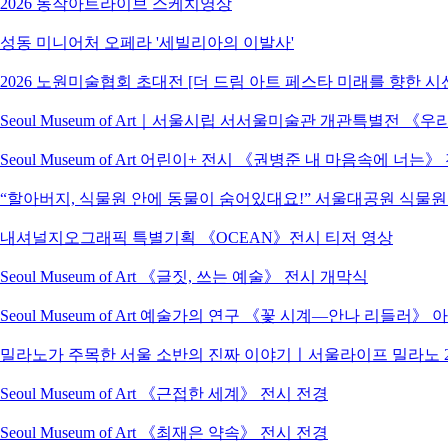
2026 동작아트라이브 스케치영상
성동 미니어처 오페라 '세빌리아의 이발사'
2026 노원미술협회 초대전 [더 드림 아트 페스타 미래를 향한 시
Seoul Museum of Art｜서울시립 서서울미술관 개관특별전
Seoul Museum of Art 어린이+ 전시 《권병준 내 마음속에 너는
“할아버지, 식물원 안에 동물이 숨어있대요!” 서울대공원 식물
내셔널지오그래픽 특별기획 《OCEAN》전시 티저 영상
Seoul Museum of Art 《글짓, 쓰는 예술》 전시 개막식
Seoul Museum of Art 예술가의 연구 《꽃 시계―안나 리들러》
밀라노가 주목한 서울 소반의 진짜 이야기ㅣ서울라이프 밀라노 2
Seoul Museum of Art 《근접한 세계》 전시 전경
Seoul Museum of Art 《최재은 약속》 전시 전경