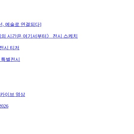
선, 예술로 연결되다]
 《우리의 시간은 여기서부터》 전시 스케치
》 전시 티저
원 특별전시
 아카이브 영상
026