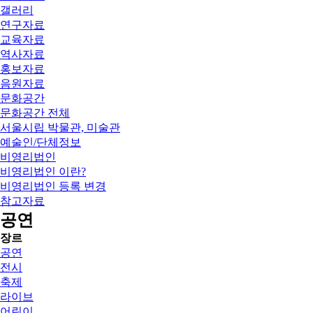
갤러리
연구자료
교육자료
역사자료
홍보자료
음원자료
문화공간
문화공간 전체
서울시립 박물관, 미술관
예술인/단체정보
비영리법인
비영리법인 이란?
비영리법인 등록 변경
참고자료
공연
장르
공연
전시
축제
라이브
어린이