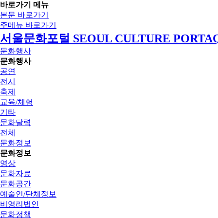
바로가기 메뉴
본문 바로가기
주메뉴 바로가기
서울문화포털 SEOUL CULTURE PORTA
문화행사
문화행사
공연
전시
축제
교육/체험
기타
문화달력
전체
문화정보
문화정보
영상
문화자료
문화공간
예술인/단체정보
비영리법인
문화정책