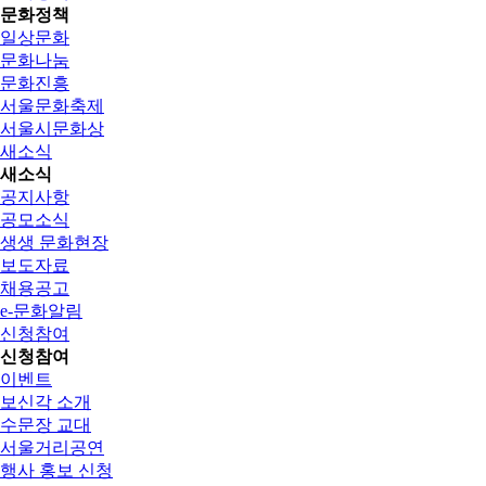
문화정책
일상문화
문화나눔
문화진흥
서울문화축제
서울시문화상
새소식
새소식
공지사항
공모소식
생생 문화현장
보도자료
채용공고
e-문화알림
신청참여
신청참여
이벤트
보신각 소개
수문장 교대
서울거리공연
행사 홍보 신청