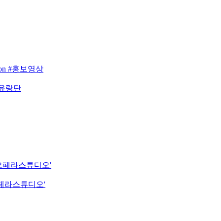
eason #홍보영상
 유랑단
립오페라스튜디오'
오페라스튜디오'