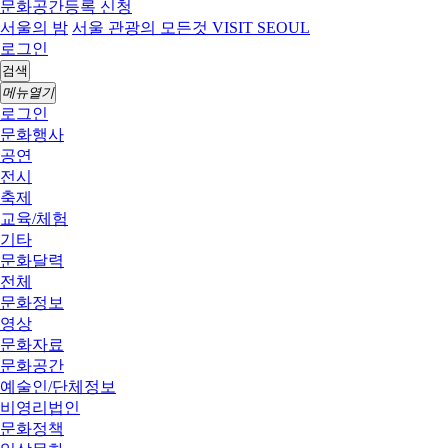
문화공간등록 신청
서울의 밤
서울 관광의 모든것 VISIT SEOUL
로그인
검색
메뉴열기
로그인
문화행사
공연
전시
축제
교육/체험
기타
문화달력
전체
문화정보
영상
문화자료
문화공간
예술인/단체정보
비영리법인
문화정책