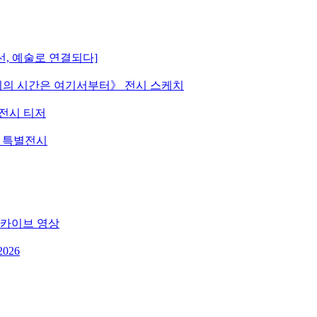
선, 예술로 연결되다]
 《우리의 시간은 여기서부터》 전시 스케치
》 전시 티저
원 특별전시
 아카이브 영상
026