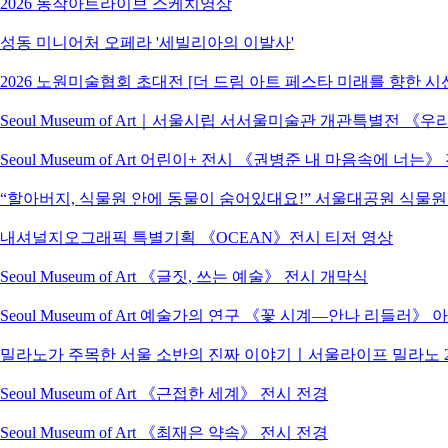
2026 동작아트라이브 스케치영상
성동 미니어처 오페라 '세빌리아의 이발사'
2026 노원미술협회 초대전 [더 드림 아트 페스타 미래를 향한 시
Seoul Museum of Art｜서울시립 서서울미술관 개관특별전
Seoul Museum of Art 어린이+ 전시 《권병준 내 마음속에 너는
“할아버지, 식물원 안에 동물이 숨어있대요!” 서울대공원 식물
내셔널지오그래픽 특별기획 《OCEAN》전시 티저 영상
Seoul Museum of Art 《글짓, 쓰는 예술》 전시 개막식
Seoul Museum of Art 예술가의 연구 《꽃 시계―안나 리들러》
밀라노가 주목한 서울 소반의 진짜 이야기ㅣ서울라이프 밀라노 2
Seoul Museum of Art 《근접한 세계》 전시 전경
Seoul Museum of Art 《최재은 약속》 전시 전경