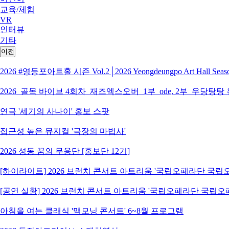
교육/체험
VR
인터뷰
기타
이전
2026 #영등포아트홀 시즌 Vol.2│2026 Yeongdeungpo Art Hall S
2026_골목 바이브 4회차_재즈엑스오버_1부_ode, 2부_우당탕탕
연극 '세기의 사나이' 홍보 스팟
접근성 높은 뮤지컬 '극장의 마법사'
2026 성동 꿈의 무용단 [홍보단 12기]
[하이라이트] 2026 브런치 콘서트 아트리움 '국립오페라단 국
[공연 실황] 2026 브런치 콘서트 아트리움 '국립오페라단 국립
아침을 여는 클래식 '맥모닝 콘서트' 6~8월 프로그램