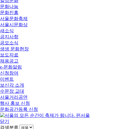
일상문화
문화나눔
문화진흥
서울문화축제
서울시문화상
새소식
공지사항
공모소식
생생 문화현장
보도자료
채용공고
e-문화알림
신청참여
이벤트
보신각 소개
수문장 교대
서울거리공연
행사 홍보 신청
문화공간등록 신청
닫기
검색분류