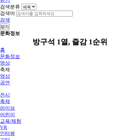
닫기
검색분류
검색어
검색
닫기
문화정보
방구석 1열, 즐감 1순위
홈
문화정보
영상
축제
영상
공연
전시
축제
라이브
어린이
교육/체험
VR
인터뷰
기타