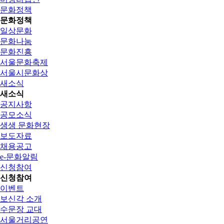
문화정책
문화정책
일상문화
문화나눔
문화진흥
서울문화축제
서울시문화상
새소식
새소식
공지사항
공모소식
생생 문화현장
보도자료
채용공고
e-문화알림
신청참여
신청참여
이벤트
보신각 소개
수문장 교대
서울거리공연