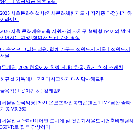
好)」｜엉금엉금 왈츠 파티
2025 서초문화해설사(역사문화체험지도사 자격증 과정) 4기 하
이라이트
2026 서울 문화예술교육 지원사업 자치구 협력형 [언어의 발견
이어지는 여정] 참여자 모집 수어 영상
내 손으로 그리는 정원, 함께 가꾸는 정원도시 서울ㅣ정원도시
서울
[무계원] 2026 한옥에서 힐링 제대! '한옥, 휴게' 현장 스케치
한규설 가옥에서 국민대학교까지 대신답사해드림
굴욕적인 곳이긴 해! 갈래말래
[서울남산국악당] 2021 온오프라인통합콘텐츠 'LIVE남산:줄타
기 X VR 360
[서울집콕 360VR] 어떤 도시에 살 것인가서울도시건축비엔날레
360VR로 집콕 감상하기