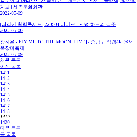
김준희 피아니스트가 들려주는 샌드위치 콘서트 클래식, 낭만의
계보 | 세종문화회관
2022-05-09
[삼각산 활력콘서트] 220504 타미르 - 저넝 하르의 질주
2022-05-09
장하은 - FLY ME TO THE MOON [LIVE] / 중랑구 직캠4K @서
울장미축제
2022-05-09
처음
목록
이전
목록
1411
1412
1413
1414
1415
1416
1417
1418
1419
1420
다음
목록
끝
목록