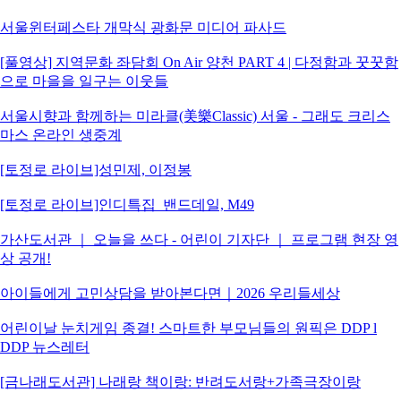
서울윈터페스타 개막식 광화문 미디어 파사드
[풀영상] 지역문화 좌담회 On Air 양천 PART 4 | 다정함과 꿋꿋함
으로 마을을 일구는 이웃들
서울시향과 함께하는 미라클(美樂Classic) 서울 - 그래도 크리스
마스 온라인 생중계
[토정로 라이브]성민제, 이정봉
[토정로 라이브]인디특집_밴드데일, M49
가산도서관 ｜ 오늘을 쓰다 - 어린이 기자단 ｜ 프로그램 현장 영
상 공개!
아이들에게 고민상담을 받아본다면｜2026 우리들세상
어린이날 눈치게임 종결! 스마트한 부모님들의 원픽은 DDP l
DDP 뉴스레터
[금나래도서관] 나래랑 책이랑: 반려도서랑+가족극장이랑