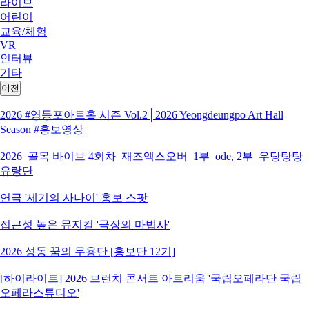
라이브
어린이
교육/체험
VR
인터뷰
기타
이전
2026 #영등포아트홀 시즌 Vol.2│2026 Yeongdeungpo Art Hall
Season #홍보영상
2026_골목 바이브 4회차_재즈엑스오버_1부_ode, 2부_우당탕탕
유랑단
연극 '세기의 사나이' 홍보 스팟
접근성 높은 뮤지컬 '극장의 마법사'
2026 성동 꿈의 무용단 [홍보단 12기]
[하이라이트] 2026 브런치 콘서트 아트리움 '국립오페라단 국립
오페라스튜디오'