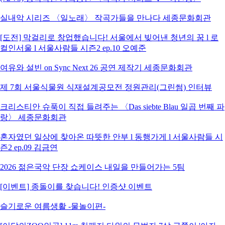
실내악 시리즈 〈일노래〉 작곡가들을 만나다 세종문화회관
[도전] 막걸리로 창업했습니다! 서울에서 빚어낸 청년의 꿈 l 로
컬인서울 l 서울사람들 시즌2 ep.10 오예준
여유와 설빈 on Sync Next 26 공연 제작기 세종문화회관
제 7회 서울식물원 식재설계공모전 정원관리(그린썸) 인터뷰
크리스티안 슈푹이 직접 들려주는 〈Das siebte Blau 일곱 번째 파
랑〉 세종문화회관
혼자였던 일상에 찾아온 따뜻한 안부 l 동행가게 l 서울사람들 시
즌2 ep.09 김금연
2026 젊은국악 단장 쇼케이스 내일을 만들어가는 5팀
[이벤트] 종돌이를 찾습니다! 인증샷 이벤트
슬기로운 여름생활 -물놀이편-