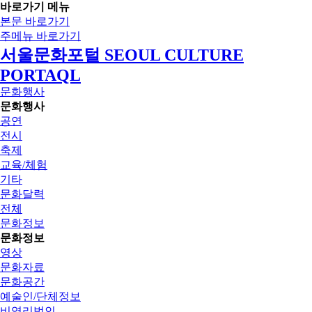
바로가기 메뉴
본문 바로가기
주메뉴 바로가기
서울문화포털 SEOUL CULTURE
PORTAQL
문화행사
문화행사
공연
전시
축제
교육/체험
기타
문화달력
전체
문화정보
문화정보
영상
문화자료
문화공간
예술인/단체정보
비영리법인