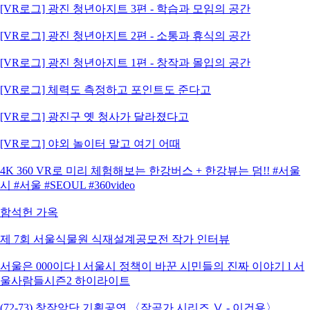
[VR로그] 광진 청년아지트 3편 - 학습과 모임의 공간
[VR로그] 광진 청년아지트 2편 - 소통과 휴식의 공간
[VR로그] 광진 청년아지트 1편 - 창작과 몰입의 공간
[VR로그] 체력도 측정하고 포인트도 준다고
[VR로그] 광진구 옛 청사가 달라졌다고
[VR로그] 야외 놀이터 말고 여기 어때
4K 360 VR로 미리 체험해보는 한강버스 + 한강뷰는 덤!! #서울
시 #서울 #SEOUL #360video
함석헌 가옥
제 7회 서울식물원 식재설계공모전 작가 인터뷰
서울은 000이다 l 서울시 정책이 바꾼 시민들의 진짜 이야기 l 서
울사람들시즌2 하이라이트
(72-73) 창작악단 기획공연 〈작곡가 시리즈 Ⅴ - 이건용〉