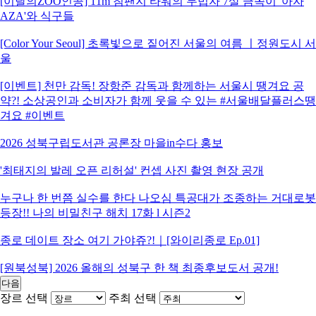
[이달의ZOO인공] 11m 침팬지 타워의 무법자 7살 금쪽이 '아자
AZA'와 식구들
[Color Your Seoul] 초록빛으로 짙어진 서울의 여름 ㅣ정원도시 서
울
[이벤트] 천만 감독! 장항준 감독과 함께하는 서울시 땡겨요 공
약?! 소상공인과 소비자가 함께 웃을 수 있는 #서울배달플러스땡
겨요 #이벤트
2026 성북구립도서관 공론장 마을in수다 홍보
'최태지의 발레 오픈 리허설' 컨셉 사진 촬영 현장 공개
누구나 한 번쯤 실수를 한다 나오심 특공대가 조종하는 거대로봇
등장!! 나의 비밀친구 해치 17화 l 시즌2
종로 데이트 장소 여기 가야쥬?!｜[와이리종로 Ep.01]
[원북성북] 2026 올해의 성북구 한 책 최종후보도서 공개!
다음
장르 선택
주최 선택