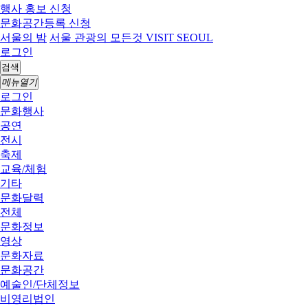
행사 홍보 신청
문화공간등록 신청
서울의 밤
서울 관광의 모든것 VISIT SEOUL
로그인
검색
메뉴열기
로그인
문화행사
공연
전시
축제
교육/체험
기타
문화달력
전체
문화정보
영상
문화자료
문화공간
예술인/단체정보
비영리법인