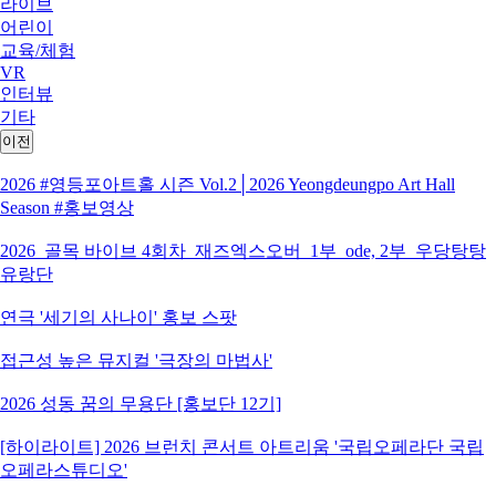
라이브
어린이
교육/체험
VR
인터뷰
기타
이전
2026 #영등포아트홀 시즌 Vol.2│2026 Yeongdeungpo Art Hall
Season #홍보영상
2026_골목 바이브 4회차_재즈엑스오버_1부_ode, 2부_우당탕탕
유랑단
연극 '세기의 사나이' 홍보 스팟
접근성 높은 뮤지컬 '극장의 마법사'
2026 성동 꿈의 무용단 [홍보단 12기]
[하이라이트] 2026 브런치 콘서트 아트리움 '국립오페라단 국립
오페라스튜디오'