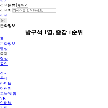
닫기
검색분류
검색어
검색
닫기
문화정보
방구석 1열, 즐감 1순위
홈
문화정보
영상
축제
영상
공연
전시
축제
라이브
어린이
교육/체험
VR
인터뷰
기타