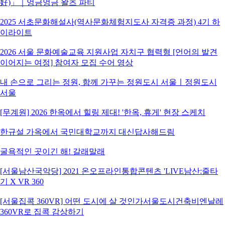
好)」｜엉금엉금 왈츠 파티
2025 서초문화해설사(역사문화체험지도사 자격증 과정) 4기 하
이라이트
2026 서울 문화예술교육 지원사업 자치구 협력형 [언어의 발견
이어지는 여정] 참여자 모집 수어 영상
내 손으로 그리는 정원, 함께 가꾸는 정원도시 서울ㅣ정원도시
서울
[무계원] 2026 한옥에서 힐링 제대! '한옥, 휴게' 현장 스케치
한규설 가옥에서 국민대학교까지 대신답사해드림
굴욕적인 곳이긴 해! 갈래말래
[서울남산국악당] 2021 온오프라인통합콘텐츠 'LIVE남산:줄타
기 X VR 360
[서울집콕 360VR] 어떤 도시에 살 것인가서울도시건축비엔날레
360VR로 집콕 감상하기