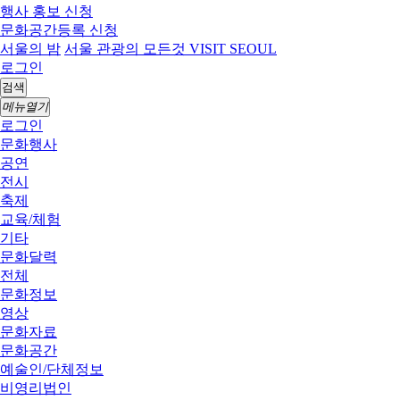
행사 홍보 신청
문화공간등록 신청
서울의 밤
서울 관광의 모든것 VISIT SEOUL
로그인
검색
메뉴열기
로그인
문화행사
공연
전시
축제
교육/체험
기타
문화달력
전체
문화정보
영상
문화자료
문화공간
예술인/단체정보
비영리법인