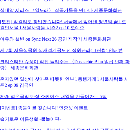
실내악 시리즈 〈일노래〉 작곡가들을 만나다 세종문화회관
[도전] 막걸리로 창업했습니다! 서울에서 빚어낸 청년의 꿈 l 로
컬인서울 l 서울사람들 시즌2 ep.10 오예준
여유와 설빈 on Sync Next 26 공연 제작기 세종문화회관
제 7회 서울식물원 식재설계공모전 정원관리(그린썸) 인터뷰
크리스티안 슈푹이 직접 들려주는 〈Das siebte Blau 일곱 번째 파
랑〉 세종문화회관
혼자였던 일상에 찾아온 따뜻한 안부 l 동행가게 l 서울사람들 시
즌2 ep.09 김금연
2026 젊은국악 단장 쇼케이스 내일을 만들어가는 5팀
[이벤트] 종돌이를 찾습니다! 인증샷 이벤트
슬기로운 여름생활 -물놀이편-