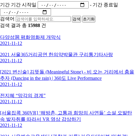
기간
기간 시작일
-
기간 종료일
검색어
검색
초기화
검색 결과 총
15988
건
다양성洞 평화영화제 개막식
2021-11-12
2021 서울365거리공연 한의약박물관 구리통기타사랑
2021-11-12
[2021 변신술] 김뜻돌 (Meaningful Stone) - 비 오는 거리에서 춤을
추자 (Dancing in the rain) | 360도 Live Performance
2021-11-12
전지혜 “망각의 경계”
2021-11-12
[서울집콕 360VR] ‘해방촌, 고통과 희망의 사연들’ 소설 오발탄
속 발자취를 따라서 VR 영상 감상하기
2021-11-12