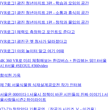
[VR로그] 광진 청년아지트 3편 - 학습과 모임의 공간
[VR로그] 광진 청년아지트 2편 - 소통과 휴식의 공간
[VR로그] 광진 청년아지트 1편 - 창작과 몰입의 공간
[VR로그] 체력도 측정하고 포인트도 준다고
[VR로그] 광진구 옛 청사가 달라졌다고
[VR로그] 야외 놀이터 말고 여기 어때
4K 360 VR로 미리 체험해보는 한강버스 + 한강뷰는 덤!! #서울
시 #서울 #SEOUL #360video
함석헌 가옥
제 7회 서울식물원 식재설계공모전 작가 인터뷰
서울은 000이다 l 서울시 정책이 바꾼 시민들의 진짜 이야기 l 서
울사람들시즌2 하이라이트
(72-73) 창작악단 기획공연 〈작곡가 시리즈 Ⅴ - 이건용〉