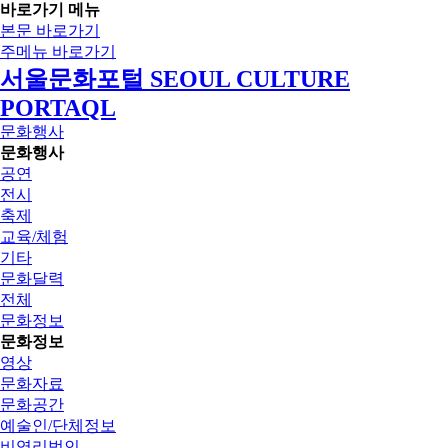
바로가기 메뉴
본문 바로가기
주메뉴 바로가기
서울문화포털 SEOUL CULTURE
PORTAQL
문화행사
문화행사
공연
전시
축제
교육/체험
기타
문화달력
전체
문화정보
문화정보
영상
문화자료
문화공간
예술인/단체정보
비영리법인