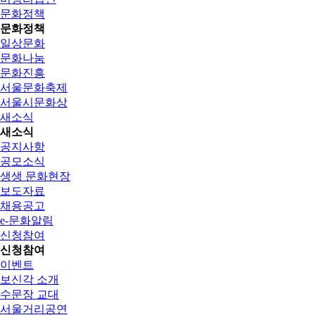
문화정책
문화정책
일상문화
문화나눔
문화진흥
서울문화축제
서울시문화상
새소식
새소식
공지사항
공모소식
생생 문화현장
보도자료
채용공고
e-문화알림
신청참여
신청참여
이벤트
보신각 소개
수문장 교대
서울거리공연