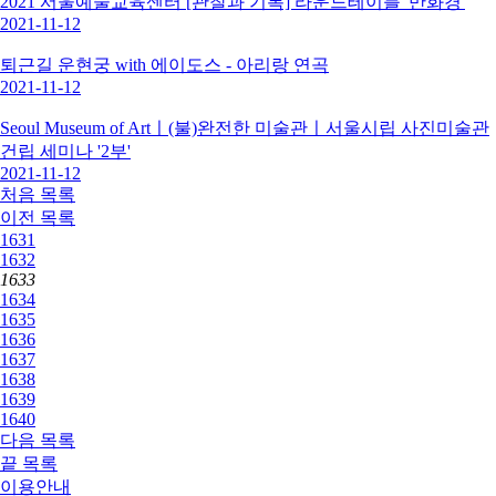
2021 서울예술교육센터 [관찰과 기록] 라운드테이블 '만화경'
2021-11-12
퇴근길 운현궁 with 에이도스 - 아리랑 연곡
2021-11-12
Seoul Museum of Artㅣ(불)완전한 미술관ㅣ서울시립 사진미술관
건립 세미나 '2부'
2021-11-12
처음
목록
이전
목록
1631
1632
1633
1634
1635
1636
1637
1638
1639
1640
다음
목록
끝
목록
이용안내