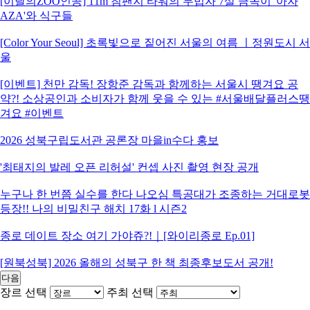
[이달의ZOO인공] 11m 침팬지 타워의 무법자 7살 금쪽이 '아자
AZA'와 식구들
[Color Your Seoul] 초록빛으로 짙어진 서울의 여름 ㅣ정원도시 서
울
[이벤트] 천만 감독! 장항준 감독과 함께하는 서울시 땡겨요 공
약?! 소상공인과 소비자가 함께 웃을 수 있는 #서울배달플러스땡
겨요 #이벤트
2026 성북구립도서관 공론장 마을in수다 홍보
'최태지의 발레 오픈 리허설' 컨셉 사진 촬영 현장 공개
누구나 한 번쯤 실수를 한다 나오심 특공대가 조종하는 거대로봇
등장!! 나의 비밀친구 해치 17화 l 시즌2
종로 데이트 장소 여기 가야쥬?!｜[와이리종로 Ep.01]
[원북성북] 2026 올해의 성북구 한 책 최종후보도서 공개!
다음
장르 선택
주최 선택