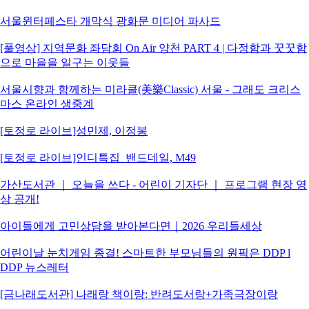
서울윈터페스타 개막식 광화문 미디어 파사드
[풀영상] 지역문화 좌담회 On Air 양천 PART 4 | 다정함과 꿋꿋함
으로 마을을 일구는 이웃들
서울시향과 함께하는 미라클(美樂Classic) 서울 - 그래도 크리스
마스 온라인 생중계
[토정로 라이브]성민제, 이정봉
[토정로 라이브]인디특집_밴드데일, M49
가산도서관 ｜ 오늘을 쓰다 - 어린이 기자단 ｜ 프로그램 현장 영
상 공개!
아이들에게 고민상담을 받아본다면｜2026 우리들세상
어린이날 눈치게임 종결! 스마트한 부모님들의 원픽은 DDP l
DDP 뉴스레터
[금나래도서관] 나래랑 책이랑: 반려도서랑+가족극장이랑